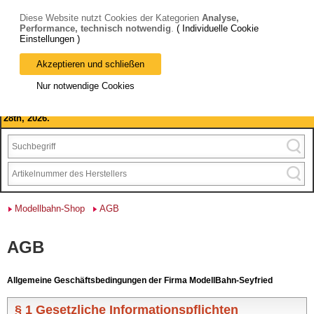
Diese Website nutzt Cookies der Kategorien
Analyse,
Performance, technisch notwendig
.
( Individuelle Cookie
Einstellungen )
Akzeptieren und schließen
Bitte beachten Sie: wir machen Betriebsferien, vom 03. bis 28.
Nur notwendige Cookies
August 2026 haben wir geschlossen.
Please note: we are closed for company holidays from August 3rd to
28th, 2026.
Modellbahn-Shop
AGB
AGB
Allgemeine Geschäftsbedingungen der Firma ModellBahn-Seyfried
§ 1 Gesetzliche Informationspflichten