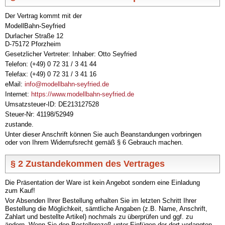
Der Vertrag kommt mit der
ModellBahn-Seyfried
Durlacher Straße 12
D-75172 Pforzheim
Gesetzlicher Vertreter: Inhaber: Otto Seyfried
Telefon: (+49) 0 72 31 / 3 41 44
Telefax: (+49) 0 72 31 / 3 41 16
eMail:
info@modellbahn-seyfried.de
Internet:
https://www.modellbahn-seyfried.de
Umsatzsteuer-ID: DE213127528
Steuer-Nr: 41198/52949
zustande.
Unter dieser Anschrift können Sie auch Beanstandungen vorbringen
oder von Ihrem Widerrufsrecht gemäß § 6 Gebrauch machen.
§ 2 Zustandekommen des Vertrages
Die Präsentation der Ware ist kein Angebot sondern eine Einladung
zum Kauf!
Vor Absenden Ihrer Bestellung erhalten Sie im letzten Schritt Ihrer
Bestellung die Möglichkeit, sämtliche Angaben (z.B. Name, Anschrift,
Zahlart und bestellte Artikel) nochmals zu überprüfen und ggf. zu
ändern. Wenn Sie den Bestellprozeß unter Einfügen der dort verlangten