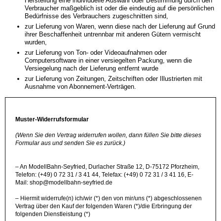
Herstellung eine individuelle Auswahl oder Bestimmung durch den
Verbraucher maßgeblich ist oder die eindeutig auf die persönlichen
Bedürfnisse des Verbrauchers zugeschnitten sind,
zur Lieferung von Waren, wenn diese nach der Lieferung auf Grund
ihrer Beschaffenheit untrennbar mit anderen Gütern vermischt
wurden,
zur Lieferung von Ton- oder Videoaufnahmen oder
Computersoftware in einer versiegelten Packung, wenn die
Versiegelung nach der Lieferung entfernt wurde
zur Lieferung von Zeitungen, Zeitschriften oder Illustrierten mit
Ausnahme von Abonnement-Verträgen.
Muster-Widerrufsformular
(Wenn Sie den Vertrag widerrufen wollen, dann füllen Sie bitte dieses
Formular aus und senden Sie es zurück.)
– An ModellBahn-Seyfried, Durlacher Straße 12, D-75172 Pforzheim,
Telefon: (+49) 0 72 31 / 3 41 44, Telefax: (+49) 0 72 31 / 3 41 16, E-
Mail: shop@modellbahn-seyfried.de
– Hiermit widerrufe(n) ich/wir (*) den von mir/uns (*) abgeschlossenen
Vertrag über den Kauf der folgenden Waren (*)/die Erbringung der
folgenden Dienstleistung (*)