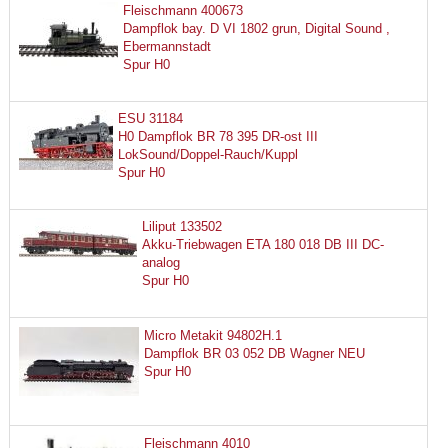
Fleischmann 400673
Dampflok bay. D VI 1802 grun, Digital Sound ,
Ebermannstadt
Spur H0
ESU 31184
H0 Dampflok BR 78 395 DR-ost III
LokSound/Doppel-Rauch/Kuppl
Spur H0
Liliput 133502
Akku-Triebwagen ETA 180 018 DB III DC-
analog
Spur H0
Micro Metakit 94802H.1
Dampflok BR 03 052 DB Wagner NEU
Spur H0
Fleischmann 4010