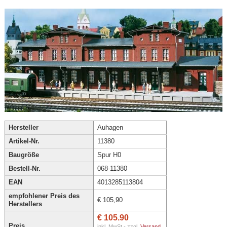
Hersteller
Auhagen
Artikel-Nr.
11380
Baugröße
Spur H0
Bestell-Nr.
068-11380
EAN
4013285113804
empfohlener Preis des
€ 105,90
Herstellers
€ 105.90
Preis
inkl. MwSt - zzgl.
Versand