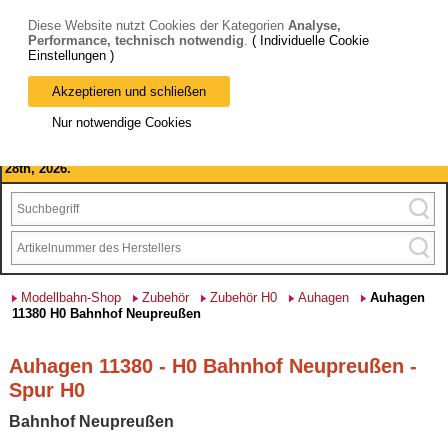
Diese Website nutzt Cookies der Kategorien
Analyse,
Performance, technisch notwendig
.
( Individuelle Cookie
Einstellungen )
Akzeptieren und schließen
Bitte beachten Sie: wir machen Betriebsferien, vom 03. bis 28.
Nur notwendige Cookies
August 2026 haben wir geschlossen.
Please note: we are closed for company holidays from August 3rd to
28th, 2026.
Modellbahn-Shop
Zubehör
Zubehör H0
Auhagen
Auhagen
11380 H0 Bahnhof Neupreußen
Auhagen 11380 - H0 Bahnhof Neupreußen -
Spur H0
Bahnhof Neupreußen