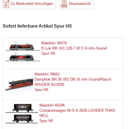
Zu Merkzettel hinzufügen
Druckansicht
Sofort lieferbare Artikel Spur H0
Maerklin 39476
E-Lok BR 101 128-7 W:O:A mfx-Sound
Spur H0
Maerklin 39661
Dampflok BR 06 002 DB III mfx-Sound/Rauch
INSIDER 01/2026
Spur H0
Maerklin 44296
Containerwagen W:O:A 2026 LOUDER THAN
HELL
Spur H0