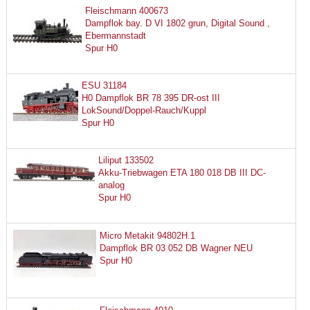
Fleischmann 400673
Dampflok bay. D VI 1802 grun, Digital Sound ,
Ebermannstadt
Spur H0
ESU 31184
H0 Dampflok BR 78 395 DR-ost III
LokSound/Doppel-Rauch/Kuppl
Spur H0
Liliput 133502
Akku-Triebwagen ETA 180 018 DB III DC-
analog
Spur H0
Micro Metakit 94802H.1
Dampflok BR 03 052 DB Wagner NEU
Spur H0