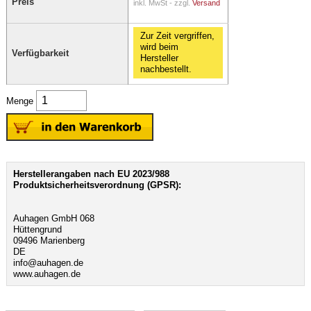
Preis
inkl. MwSt - zzgl.
Versand
Zur Zeit vergriffen,
wird beim
Verfügbarkeit
Hersteller
nachbestellt.
Menge
Herstellerangaben nach EU 2023/988
Produktsicherheitsverordnung (GPSR):
Auhagen GmbH 068
Hüttengrund
09496 Marienberg
DE
info@auhagen.de
www.auhagen.de