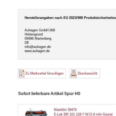
Herstellerangaben nach EU 2023/988 Produktsicherheits
Auhagen GmbH 068
Hüttengrund
09496 Marienberg
DE
info@auhagen.de
www.auhagen.de
Zu Merkzettel hinzufügen
Druckansicht
Sofort lieferbare Artikel Spur H0
Maerklin 39476
E-Lok BR 101 128-7 W:O:A mfx-Sound