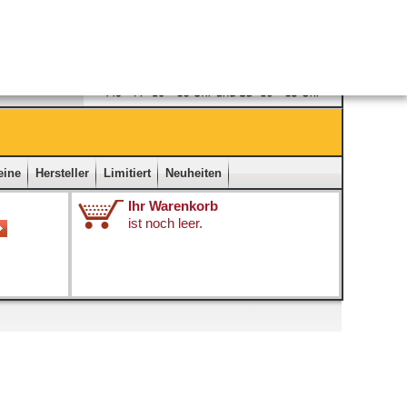
Ladengeschäft
|
Kontakt
|
Impressum
|
Startseite
eine
Hersteller
Limitiert
Neuheiten
Ihr Warenkorb
ist noch leer.