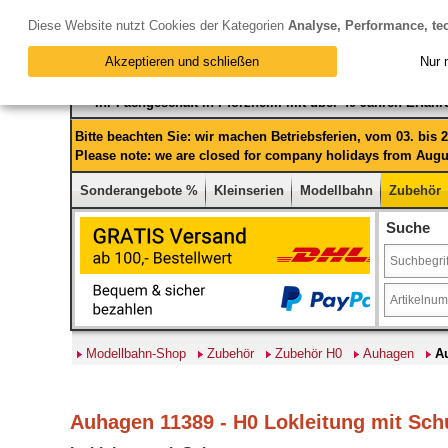
Diese Website nutzt Cookies der Kategorien
Analyse, Performance, te
Akzeptieren und schließen
Nur 
Ihr Fachgeschäft in Pforzheim mit über 40 Jahren Erfah
Bitte beachten Sie: wir machen Betriebsferien, vom 03. bis
Please note: we are closed for company holidays from Augus
Sonderangebote %
Kleinserien
Modellbahn
Zubehör
Suche
Modellbahn-Shop
Zubehör
Zubehör H0
Auhagen
A
Auhagen 11389 - H0 Lokleitung mit Sch