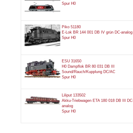
Spur H0
Piko 51180
E-Lok BR 144 001 DB IV grün DC-analog
Spur H0
ESU 31650
H0 Dampflok BR 80 031 DB III
Sound/Rauch/Kupplung DC/AC
Spur H0
Liliput 133502
Akku-Triebwagen ETA 180 018 DB III DC
analog
Spur H0