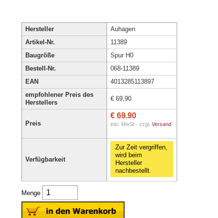
Hersteller
Auhagen
Artikel-Nr.
11389
Baugröße
Spur H0
Bestell-Nr.
068-11389
EAN
4013285113897
empfohlener Preis des
€ 69,90
Herstellers
€ 69.90
Preis
inkl. MwSt - zzgl.
Versand
Zur Zeit vergriffen,
wird beim
Verfügbarkeit
Hersteller
nachbestellt.
Menge