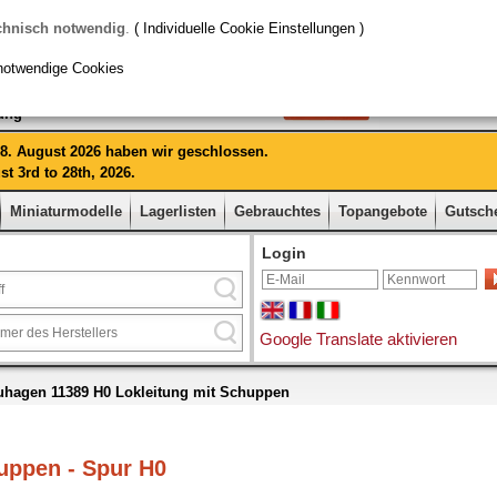
chnisch notwendig
.
( Individuelle Cookie Einstellungen )
notwendige Cookies
rung
 28. August 2026 haben wir geschlossen.
t 3rd to 28th, 2026.
Miniaturmodelle
Lagerlisten
Gebrauchtes
Topangebote
Gutsch
Login
Google Translate aktivieren
uhagen 11389 H0 Lokleitung mit Schuppen
uppen - Spur H0