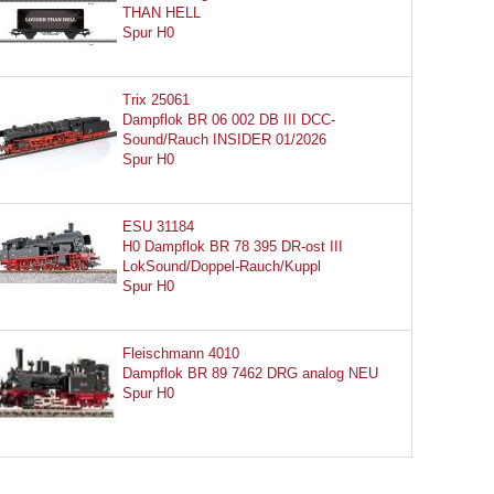
THAN HELL
Spur H0
Trix 25061
Dampflok BR 06 002 DB III DCC-
Sound/Rauch INSIDER 01/2026
Spur H0
ESU 31184
H0 Dampflok BR 78 395 DR-ost III
LokSound/Doppel-Rauch/Kuppl
Spur H0
Fleischmann 4010
Dampflok BR 89 7462 DRG analog NEU
Spur H0