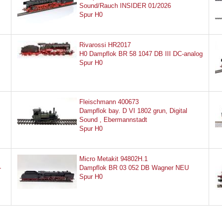
Sound/Rauch INSIDER 01/2026
Spur H0
Rivarossi HR2017
H0 Dampflok BR 58 1047 DB III DC-analog
Spur H0
Fleischmann 400673
Dampflok bay. D VI 1802 grun, Digital
Sound , Ebermannstadt
Spur H0
Micro Metakit 94802H.1
-
Dampflok BR 03 052 DB Wagner NEU
Spur H0