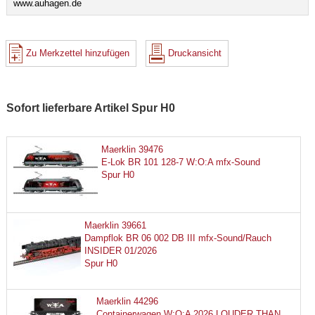
www.auhagen.de
Zu Merkzettel hinzufügen
Druckansicht
Sofort lieferbare Artikel Spur H0
Maerklin 39476
E-Lok BR 101 128-7 W:O:A mfx-Sound
Spur H0
Maerklin 39661
Dampflok BR 06 002 DB III mfx-Sound/Rauch
INSIDER 01/2026
Spur H0
Maerklin 44296
Containerwagen W:O:A 2026 LOUDER THAN