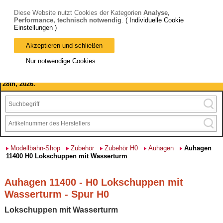
Diese Website nutzt Cookies der Kategorien
Analyse,
Performance, technisch notwendig
.
( Individuelle Cookie
Einstellungen )
Akzeptieren und schließen
Bitte beachten Sie: wir machen Betriebsferien, vom 03. bis 28.
Nur notwendige Cookies
August 2026 haben wir geschlossen.
Please note: we are closed for company holidays from August 3rd to
28th, 2026.
Modellbahn-Shop
Zubehör
Zubehör H0
Auhagen
Auhagen
11400 H0 Lokschuppen mit Wasserturm
Auhagen 11400 - H0 Lokschuppen mit
Wasserturm - Spur H0
Lokschuppen mit Wasserturm