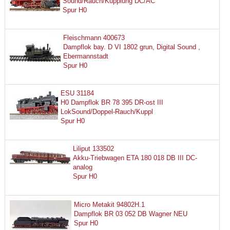
Sound/Rauch/Kupplung DC/AC
Spur H0
Fleischmann 400673
Dampflok bay. D VI 1802 grun, Digital Sound ,
Ebermannstadt
Spur H0
ESU 31184
H0 Dampflok BR 78 395 DR-ost III
LokSound/Doppel-Rauch/Kuppl
Spur H0
Liliput 133502
Akku-Triebwagen ETA 180 018 DB III DC-
analog
Spur H0
Micro Metakit 94802H.1
Dampflok BR 03 052 DB Wagner NEU
Spur H0