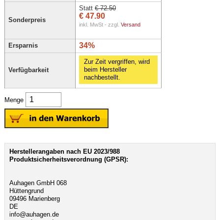
Statt
€ 72.50
€ 47.90
Sonderpreis
inkl. MwSt - zzgl.
Versand
34%
Ersparnis
Zur Zeit vergriffen, wird
beim Hersteller
Verfügbarkeit
nachbestellt.
Menge
Herstellerangaben nach EU 2023/988
Produktsicherheitsverordnung (GPSR):
Auhagen GmbH 068
Hüttengrund
09496 Marienberg
DE
info@auhagen.de