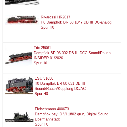
Rivarossi HR2017
H0 Dampflok BR 58 1047 DB III DC-analog
Spur H0
Trix 25061
Dampflok BR 06 002 DB III DCC-Sound/Rauch
INSIDER 01/2026
Spur H0
ESU 31650
H0 Dampflok BR 80 031 DB III
Sound/Rauch/Kupplung DC/AC
Spur H0
Fleischmann 400673
Dampflok bay. D VI 1802 grun, Digital Sound ,
Ebermannstadt
Spur H0