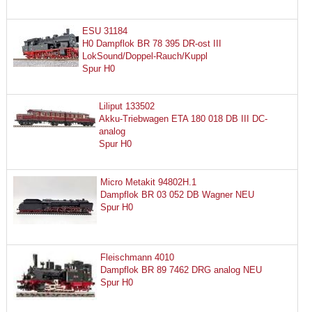
ESU 31184
H0 Dampflok BR 78 395 DR-ost III
LokSound/Doppel-Rauch/Kuppl
Spur H0
Liliput 133502
Akku-Triebwagen ETA 180 018 DB III DC-
analog
Spur H0
Micro Metakit 94802H.1
Dampflok BR 03 052 DB Wagner NEU
Spur H0
Fleischmann 4010
Dampflok BR 89 7462 DRG analog NEU
Spur H0