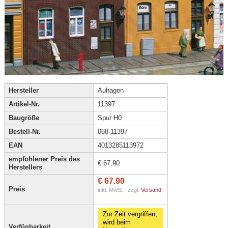
Hersteller
Auhagen
Artikel-Nr.
11397
Baugröße
Spur H0
Bestell-Nr.
068-11397
EAN
4013285113972
empfohlener Preis des
€ 67,90
Herstellers
€ 67.90
Preis
inkl. MwSt - zzgl.
Versand
Zur Zeit vergriffen,
wird beim
Verfügbarkeit