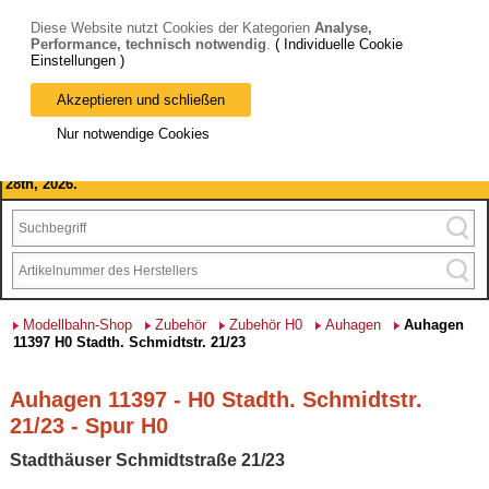
Diese Website nutzt Cookies der Kategorien
Analyse,
Performance, technisch notwendig
.
( Individuelle Cookie
Einstellungen )
Akzeptieren und schließen
Bitte beachten Sie: wir machen Betriebsferien, vom 03. bis 28.
Nur notwendige Cookies
August 2026 haben wir geschlossen.
Please note: we are closed for company holidays from August 3rd to
28th, 2026.
Modellbahn-Shop
Zubehör
Zubehör H0
Auhagen
Auhagen
11397 H0 Stadth. Schmidtstr. 21/23
Auhagen 11397 - H0 Stadth. Schmidtstr.
21/23 - Spur H0
Stadthäuser Schmidtstraße 21/23