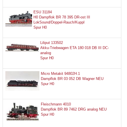
ESU 31184
H0 Dampflok BR 78 395 DR-ost III
LokSound/Doppel-Rauch/Kuppl
Spur H0
Liliput 133502
Akku-Triebwagen ETA 180 018 DB III DC-
analog
Spur H0
Micro Metakit 94802H.1
Dampflok BR 03 052 DB Wagner NEU
Spur H0
Fleischmann 4010
Dampflok BR 89 7462 DRG analog NEU
Spur H0