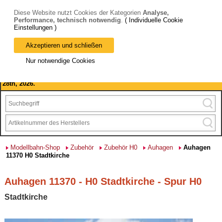
Diese Website nutzt Cookies der Kategorien
Analyse,
Performance, technisch notwendig
.
( Individuelle Cookie
Einstellungen )
Akzeptieren und schließen
Bitte beachten Sie: wir machen Betriebsferien, vom 03. bis 28.
Nur notwendige Cookies
August 2026 haben wir geschlossen.
Please note: we are closed for company holidays from August 3rd to
28th, 2026.
Modellbahn-Shop
Zubehör
Zubehör H0
Auhagen
Auhagen
11370 H0 Stadtkirche
Auhagen 11370 - H0 Stadtkirche - Spur H0
Stadtkirche