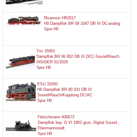
Rivarossi HR2017
H0 Dampflok BR 58 1047 DB III DC-analog
Spur H0
Trix 25061
Dampflok BR 06 002 DB III DCC-Sound/Rauch
INSIDER 01/2026
Spur H0
ESU 31650
H0 Dampflok BR 80 031 DB III
Sound/Rauch/Kupplung DC/AC
Spur H0
Fleischmann 400673
Dampflok bay. D VI 1802 grun, Digital Sound ,
Ebermannstadt
Spur H0