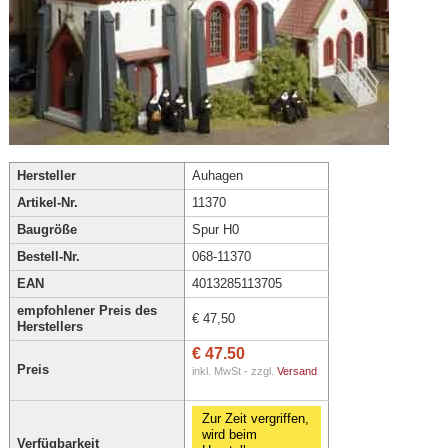
Hersteller
Auhagen
Artikel-Nr.
11370
Baugröße
Spur H0
Bestell-Nr.
068-11370
EAN
4013285113705
empfohlener Preis des
€ 47,50
Herstellers
€ 47.50
Preis
inkl. MwSt - zzgl.
Versand
Zur Zeit vergriffen,
wird beim
Verfügbarkeit