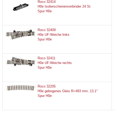
Roco 32414
H0e Isolierschienenverbinder 24 St.
Spur H0e
Roco 32409
H0e UF-Weiche links
Spur H0e
Roco 32411
H0e UF-Weiche rechts
Spur H0e
Roco 32205
H0e gebogenes Gleis R=493 mm, 13,1°
Spur H0e