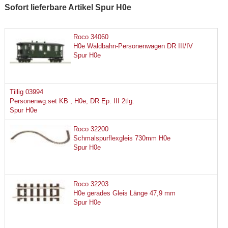
Sofort lieferbare Artikel Spur H0e
Roco 34060
H0e Waldbahn-Personenwagen DR III/IV
Spur H0e
Tillig 03994
Personenwg.set KB , H0e, DR Ep. III 2tlg.
Spur H0e
Roco 32200
Schmalspurflexgleis 730mm H0e
Spur H0e
Roco 32203
H0e gerades Gleis Länge 47,9 mm
Spur H0e