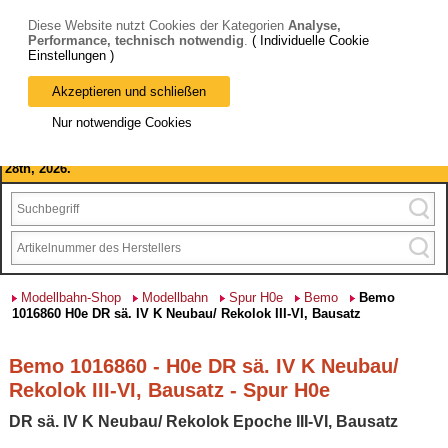
Diese Website nutzt Cookies der Kategorien
Analyse,
Performance, technisch notwendig
.
( Individuelle Cookie
Einstellungen )
Akzeptieren und schließen
Bitte beachten Sie: wir machen Betriebsferien, vom 03. bis 28.
Nur notwendige Cookies
August 2026 haben wir geschlossen.
Please note: we are closed for company holidays from August 3rd to
28th, 2026.
Modellbahn-Shop
Modellbahn
Spur H0e
Bemo
Bemo
1016860 H0e DR sä. IV K Neubau/ Rekolok III-VI, Bausatz
Bemo 1016860 - H0e DR sä. IV K Neubau/
Rekolok III-VI, Bausatz - Spur H0e
DR sä. IV K Neubau/ Rekolok Epoche III-VI, Bausatz