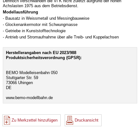
Dennoch verschwanden die VI K nicht zuletzt aufgrund der hohen
Achslasten 1975 aus dem Betriebsdienst.
Modellausführung
- Bausatz in Weissmetall und Messingbauweise
- Glockenankermotor mit Schwungmasse
- Getriebe in Kunststofftechnologie
- Antrieb und Stromaufnahme über alle Treib- und Kuppelachsen
Herstellerangaben nach EU 2023/988
Produktsicherheitsverordnung (GPSR):
BEMO Modelleisenbahn 050
Stuttgarter Str. 59
73066 Uhingen
DE
www.bemo-modellbahn.de
Zu Merkzettel hinzufügen
Druckansicht