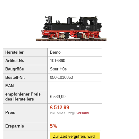
Hersteller
Bemo
Artikel-Nr.
1016860
Baugröße
Spur H0e
Bestell-Nr.
050-1016860
EAN
empfohlener Preis
€ 539,99
des Herstellers
€ 512.99
Preis
inkl. MwSt - zzgl.
Versand
5%
Ersparnis
Zur Zeit vergriffen, wird