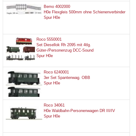
Bemo 4002000
H0e Flexgleis 500mm ohne Schienenverbinder
Spur H0e
Roco 5550001
Set Diesellok Rh 2095 mit 4tlg.
Güter-/Personenzug DCC-Sound
Spur H0e
Roco 6240001
3er Set Spantenwag. OBB
Spur H0e
Roco 34061
H0e Waldbahn-Personenwagen DR III/IV
Spur H0e