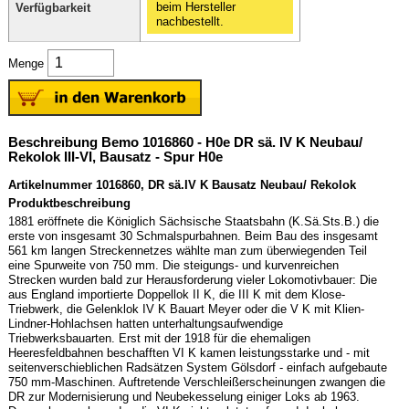
beim Hersteller
Verfügbarkeit
nachbestellt.
Menge
Beschreibung Bemo 1016860 - H0e DR sä. IV K Neubau/
Rekolok III-VI, Bausatz - Spur H0e
Artikelnummer 1016860, DR sä.IV K Bausatz Neubau/ Rekolok
Produktbeschreibung
1881 eröffnete die Königlich Sächsische Staatsbahn (K.Sä.Sts.B.) die
erste von insgesamt 30 Schmalspurbahnen. Beim Bau des insgesamt
561 km langen Streckennetzes wählte man zum überwiegenden Teil
eine Spurweite von 750 mm. Die steigungs- und kurvenreichen
Strecken wurden bald zur Herausforderung vieler Lokomotivbauer: Die
aus England importierte Doppellok II K, die III K mit dem Klose-
Triebwerk, die Gelenklok IV K Bauart Meyer oder die V K mit Klien-
Lindner-Hohlachsen hatten unterhaltungsaufwendige
Triebwerksbauarten. Erst mit der 1918 für die ehemaligen
Heeresfeldbahnen beschafften VI K kamen leistungsstarke und - mit
seitenverschieblichen Radsätzen System Gölsdorf - einfach aufgebaute
750 mm-Maschinen. Auftretende Verschleißerscheinungen zwangen die
DR zur Modernisierung und Neubekesselung einiger Loks ab 1963.