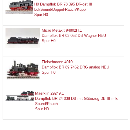
H0 Dampflok BR 78 395 DR-ost III
LokSound/Doppel-Rauch/Kuppl
Spur H0
Micro Metakit 94802H.1
Dampflok BR 03 052 DB Wagner NEU
Spur H0
Fleischmann 4010
Dampflok BR 89 7462 DRG analog NEU
Spur H0
Maerklin 29249.1
Dampflok BR 24 038 DB mit Güterzug DB III mfx-
Sound/Rauch
Spur H0