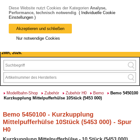
Diese Website nutzt Cookies der Kategorien
Analyse,
Performance, technisch notwendig
.
( Individuelle Cookie
Einstellungen )
Akzeptieren und schließen
Bitte beachten Sie: wir machen Betriebsferien, vom 03. bis 28.
Nur notwendige Cookies
August 2026 haben wir geschlossen.
Please note: we are closed for company holidays from August 3rd to
28th, 2026.
Modellbahn-Shop
Zubehör
Zubehör H0
Bemo
Bemo 5450100
Kurzkupplung Mittelpufferhülse 10Stück (5453 000)
Bemo 5450100 - Kurzkupplung
Mittelpufferhülse 10Stück (5453 000) - Spur
H0
Kurzkupplung Mittelpufferhülse - 10 Stück (5453 000)