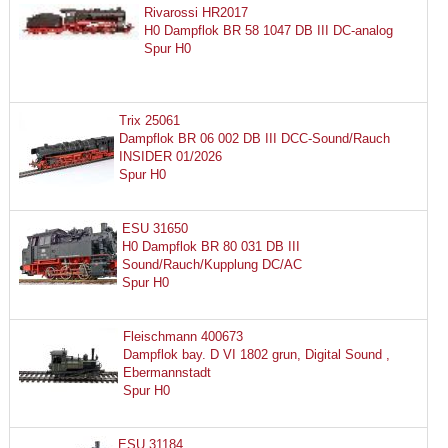
Rivarossi HR2017
H0 Dampflok BR 58 1047 DB III DC-analog
Spur H0
Trix 25061
Dampflok BR 06 002 DB III DCC-Sound/Rauch
INSIDER 01/2026
Spur H0
ESU 31650
H0 Dampflok BR 80 031 DB III
Sound/Rauch/Kupplung DC/AC
Spur H0
Fleischmann 400673
Dampflok bay. D VI 1802 grun, Digital Sound ,
Ebermannstadt
Spur H0
ESU 31184