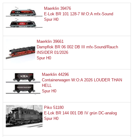
Maerklin 39476
E-Lok BR 101 128-7 W:O:A mfx-Sound
Spur H0
Maerklin 39661
Dampflok BR 06 002 DB III mfx-Sound/Rauch
INSIDER 01/2026
Spur H0
Maerklin 44296
Containerwagen W:O:A 2026 LOUDER THAN
HELL
Spur H0
Piko 51180
E-Lok BR 144 001 DB IV grün DC-analog
Spur H0