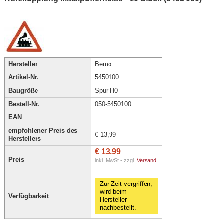
Hersteller
Bemo
Artikel-Nr.
5450100
Baugröße
Spur H0
Bestell-Nr.
050-5450100
EAN
empfohlener Preis des
€ 13,99
Herstellers
€ 13.99
Preis
inkl. MwSt - zzgl.
Versand
Zur Zeit vergriffen,
wird beim
Verfügbarkeit
Hersteller
nachbestellt.