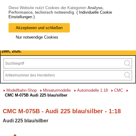
Diese Website nutzt Cookies der Kategorien
Analyse,
Performance, technisch notwendig
.
( Individuelle Cookie
Einstellungen )
Akzeptieren und schließen
Bitte beachten Sie: wir machen Betriebsferien, vom 03. bis 28.
Nur notwendige Cookies
August 2026 haben wir geschlossen.
Please note: we are closed for company holidays from August 3rd to
28th, 2026.
Modellbahn-Shop
Miniaturmodelle
Automodelle 1:18
CMC
CMC M-075B Audi 225 blau/silber
CMC M-075B - Audi 225 blau/silber - 1:18
Audi 225 blau/silber