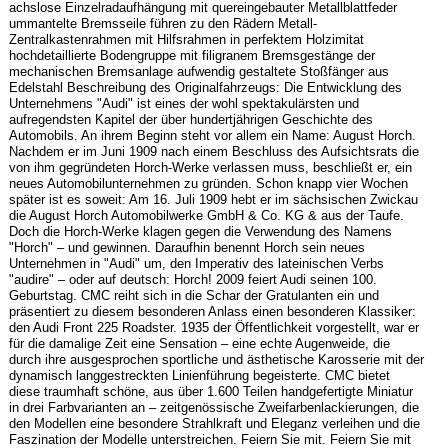
achslose Einzelradaufhängung mit quereingebauter Metallblattfeder
ummantelte Bremsseile führen zu den Rädern Metall-
Zentralkastenrahmen mit Hilfsrahmen in perfektem Holzimitat
hochdetaillierte Bodengruppe mit filigranem Bremsgestänge der
mechanischen Bremsanlage aufwendig gestaltete Stoßfänger aus
Edelstahl Beschreibung des Originalfahrzeugs: Die Entwicklung des
Unternehmens "Audi" ist eines der wohl spektakulärsten und
aufregendsten Kapitel der über hundertjährigen Geschichte des
Automobils. An ihrem Beginn steht vor allem ein Name: August Horch.
Nachdem er im Juni 1909 nach einem Beschluss des Aufsichtsrats die
von ihm gegründeten Horch-Werke verlassen muss, beschließt er, ein
neues Automobilunternehmen zu gründen. Schon knapp vier Wochen
später ist es soweit: Am 16. Juli 1909 hebt er im sächsischen Zwickau
die August Horch Automobilwerke GmbH & Co. KG & aus der Taufe.
Doch die Horch-Werke klagen gegen die Verwendung des Namens
"Horch" – und gewinnen. Daraufhin benennt Horch sein neues
Unternehmen in "Audi" um, den Imperativ des lateinischen Verbs
"audire" – oder auf deutsch: Horch! 2009 feiert Audi seinen 100.
Geburtstag. CMC reiht sich in die Schar der Gratulanten ein und
präsentiert zu diesem besonderen Anlass einen besonderen Klassiker:
den Audi Front 225 Roadster. 1935 der Öffentlichkeit vorgestellt, war er
für die damalige Zeit eine Sensation – eine echte Augenweide, die
durch ihre ausgesprochen sportliche und ästhetische Karosserie mit der
dynamisch langgestreckten Linienführung begeisterte. CMC bietet
diese traumhaft schöne, aus über 1.600 Teilen handgefertigte Miniatur
in drei Farbvarianten an – zeitgenössische Zweifarbenlackierungen, die
den Modellen eine besondere Strahlkraft und Eleganz verleihen und die
Faszination der Modelle unterstreichen. Feiern Sie mit. Feiern Sie mit