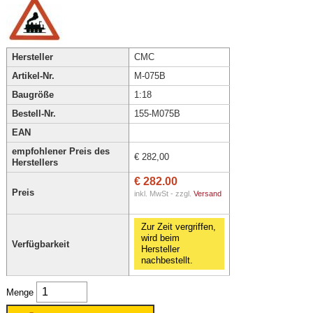
Hersteller
CMC
Artikel-Nr.
M-075B
Baugröße
1:18
Bestell-Nr.
155-M075B
EAN
empfohlener Preis des
€ 282,00
Herstellers
€ 282.00
Preis
inkl. MwSt - zzgl.
Versand
Zur Zeit vergriffen,
wird beim
Verfügbarkeit
Hersteller
nachbestellt.
Menge