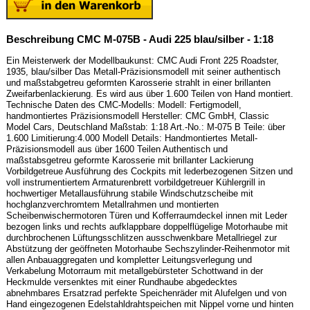
Beschreibung CMC M-075B - Audi 225 blau/silber - 1:18
Ein Meisterwerk der Modellbaukunst: CMC Audi Front 225 Roadster,
1935, blau/silber Das Metall-Präzisionsmodell mit seiner authentisch
und maßstabgetreu geformten Karosserie strahlt in einer brillanten
Zweifarbenlackierung. Es wird aus über 1.600 Teilen von Hand montiert.
Technische Daten des CMC-Modells: Modell: Fertigmodell,
handmontiertes Präzisionsmodell Hersteller: CMC GmbH, Classic
Model Cars, Deutschland Maßstab: 1:18 Art.-No.: M-075 B Teile: über
1.600 Limitierung:4.000 Modell Details: Handmontiertes Metall-
Präzisionsmodell aus über 1600 Teilen Authentisch und
maßstabsgetreu geformte Karosserie mit brillanter Lackierung
Vorbildgetreue Ausführung des Cockpits mit lederbezogenen Sitzen und
voll instrumentiertem Armaturenbrett vorbildgetreuer Kühlergrill in
hochwertiger Metallausführung stabile Windschutzscheibe mit
hochglanzverchromtem Metallrahmen und montierten
Scheibenwischermotoren Türen und Kofferraumdeckel innen mit Leder
bezogen links und rechts aufklappbare doppelflügelige Motorhaube mit
durchbrochenen Lüftungsschlitzen ausschwenkbare Metallriegel zur
Abstützung der geöffneten Motorhaube Sechszylinder-Reihenmotor mit
allen Anbauaggregaten und kompletter Leitungsverlegung und
Verkabelung Motorraum mit metallgebürsteter Schottwand in der
Heckmulde versenktes mit einer Rundhaube abgedecktes
abnehmbares Ersatzrad perfekte Speichenräder mit Alufelgen und von
Hand eingezogenen Edelstahldrahtspeichen mit Nippel vorne und hinten