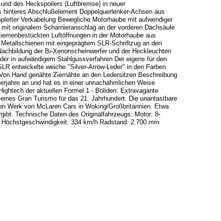
e und des Heckspoilers (Luftbremse) in neuer
als hinteres Abschlußelement Doppelquerlenker-Achsen aus
letter Verkabelung Bewegliche Motorhaube mit aufwendiger
mit originalem Scharnieranschlag an der vorderen Dachsäule
 kiemenbestückten Luftöffnungen in der Motorhaube aus
e Metallschienen mit eingeprägtem SLR-Schriftzug an den
e Nachbildung der Bi-Xenonscheinwerfer und der Heckleuchten
äder in aufwändigem Stahlgussverfahren Der eigens für den
 SLR entwickelte weiche "Silver-Arrow-Leder" in den Farben
r Von Hand genähte Ziernähte an den Ledersitzen Beschreibung
erjahre an und hat es in einer unnachahmlichen Weise
ightech der aktuellen Formel 1 - Boliden. Extravagante
 eines Gran Turismo für das 21. Jahrhundert. Die unantastbare
eten Werk von McLaren Cars in Woking/Großbritannien. Etwa
ibt. Technische Daten des Originalfahrzeugs: Motor: 8-
s Höchstgeschwindigkeit: 334 km/h Radstand: 2.700 mm