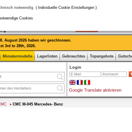
chnisch notwendig
.
( Individuelle Cookie Einstellungen )
notwendige Cookies
rung
 28. August 2026 haben wir geschlossen.
t 3rd to 28th, 2026.
Miniaturmodelle
Lagerlisten
Gebrauchtes
Topangebote
Gutsch
Login
Google Translate aktivieren
CMC
CMC M-045 Mercedes- Benz