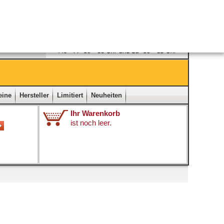
Ladengeschäft
|
Kontakt
|
Impressum
|
Startseite
eine
Hersteller
Limitiert
Neuheiten
Ihr Warenkorb
ist noch leer.