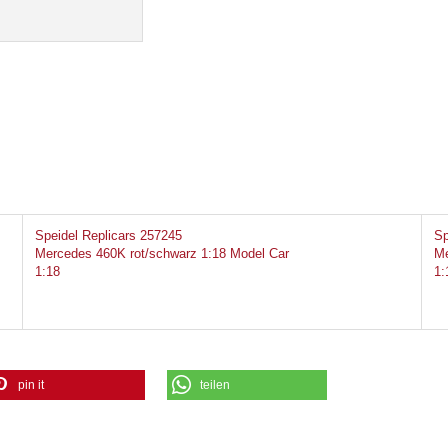
Speidel Replicars 257245
Sp
Mercedes 460K rot/schwarz 1:18 Model Car
Me
1:18
1:
pin it
teilen