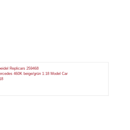
eidel Replicars 259468
rcedes 460K beige/grün 1:18 Model Car
18