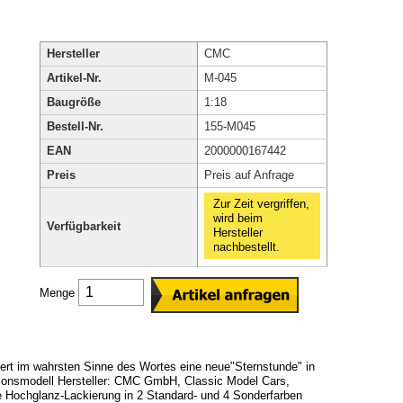
Hersteller
CMC
Artikel-Nr.
M-045
Baugröße
1:18
Bestell-Nr.
155-M045
EAN
2000000167442
Preis
Preis auf Anfrage
Zur Zeit vergriffen,
wird beim
Verfügbarkeit
Hersteller
nachbestellt.
Menge
ert im wahrsten Sinne des Wortes eine neue"Sternstunde" in
sionsmodell Hersteller: CMC GmbH, Classic Model Cars,
te Hochglanz-Lackierung in 2 Standard- und 4 Sonderfarben