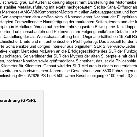
 rot, schwarz, grau auf Außenlackierung abgestimmt Darstellung der Motorhaub
e in stabiler Metallausführung mit exakt nachgebautem Sechs-Kanal-Diffusor 
en Mercedes-AMG-V-8-Kompressor-Motors mit allen Anbauaggregaten und komp
eßen entsprechen dem großen Vorbild Konsequenter Nachbau der Flügeltüren 
integriert Formvollendete Handfertigung der markanten Seitenkiemen und der
depipes) in Metallausführung auf beiden Fahrzeugseiten Bewegliche Tankklapp
lierten Turbinenschaufeln und Reifenventil im Felgengrundkörper Detailliert
Darstellung der als Wunschausstattung beim Original erhältlichen 19-Zoll-R
hiedlicher Breite und mit authentischem Profil gefertigt Das speziell für den
rte Schalensitze und übriges Interieur aus originalem SLR Silver-Arrow-Lede
tive knüpft Mercedes McLaren an die Erfolgsgeschichte des SLR der Fünfzig
 schlagen. So verbinder der SLR den Mythos der alten Silberpfeile mit den H
en, höchster Komfort sowie größtmögliche Sicherheit, das ist die Philosophie
- Kilometer für Kilometer. Gebaut wird der SLR McLaren in einem neu erricht
onszeitraum von etwa sieben Jahren eine Gesamtserie von 3500 Fahrzeugen erg
nleistung:460 kW/626 PS bei 6.500 U/min Beschleunigung 0-100 km/h: 3,8 
verordnung (GPSR):