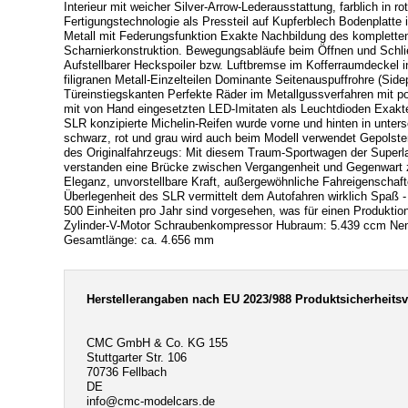
Interieur mit weicher Silver-Arrow-Lederausstattung, farblich in
Fertigungstechnologie als Pressteil auf Kupferblech Bodenplatt
Metall mit Federungsfunktion Exakte Nachbildung des komplett
Scharnierkonstruktion. Bewegungsabläufe beim Öffnen und Schli
Aufstellbarer Heckspoiler bzw. Luftbremse im Kofferraumdeckel 
filigranen Metall-Einzelteilen Dominante Seitenauspuffrohre (Si
Türeinstiegskanten Perfekte Räder im Metallgussverfahren mit po
mit von Hand eingesetzten LED-Imitaten als Leuchtdioden Exakte 
SLR konzipierte Michelin-Reifen wurde vorne und hinten in untersc
schwarz, rot und grau wird auch beim Modell verwendet Gepolste
des Originalfahrzeugs: Mit diesem Traum-Sportwagen der Superla
verstanden eine Brücke zwischen Vergangenheit und Gegenwart zu
Eleganz, unvorstellbare Kraft, außergewöhnliche Fahreigenschaft
Überlegenheit des SLR vermittelt dem Autofahren wirklich Spaß 
500 Einheiten pro Jahr sind vorgesehen, was für einen Produkti
Zylinder-V-Motor Schraubenkompressor Hubraum: 5.439 ccm Nen
Gesamtlänge: ca. 4.656 mm
Herstellerangaben nach EU 2023/988 Produktsicherheits
CMC GmbH & Co. KG 155
Stuttgarter Str. 106
70736 Fellbach
DE
info@cmc-modelcars.de