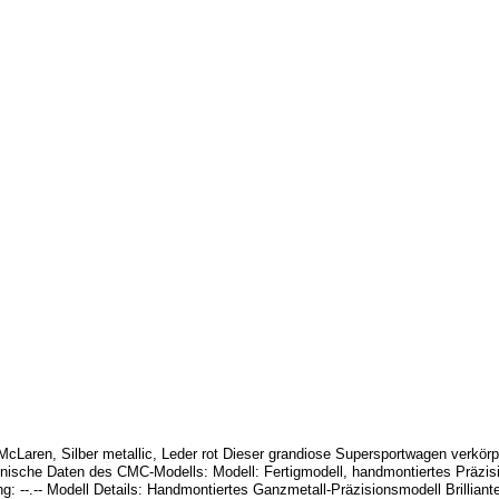
aren, Silber metallic, Leder rot Dieser grandiose Supersportwagen verkörp
hnische Daten des CMC-Modells: Modell: Fertigmodell, handmontiertes Präzi
g: --.-- Modell Details: Handmontiertes Ganzmetall-Präzisionsmodell Brillian