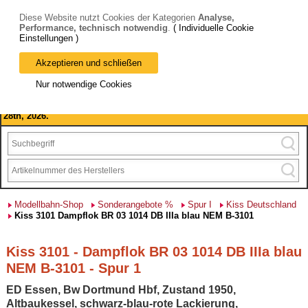
Diese Website nutzt Cookies der Kategorien
Analyse,
Performance, technisch notwendig
.
( Individuelle Cookie
Einstellungen )
Akzeptieren und schließen
Bitte beachten Sie: wir machen Betriebsferien, vom 03. bis 28.
Nur notwendige Cookies
August 2026 haben wir geschlossen.
Please note: we are closed for company holidays from August 3rd to
28th, 2026.
Modellbahn-Shop
Sonderangebote %
Spur I
Kiss Deutschland
Kiss 3101 Dampflok BR 03 1014 DB IIIa blau NEM B-3101
Kiss 3101 - Dampflok BR 03 1014 DB IIIa blau
NEM B-3101 - Spur 1
ED Essen, Bw Dortmund Hbf, Zustand 1950,
Altbaukessel, schwarz-blau-rote Lackierung,