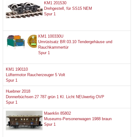
KM1 201530
Drehgestell, für SS15 NEM
Spur 1
KM1 100330U
Umrüstsatz BR 03.10 Tendergehäuse und
Rauchkammertür
Spur 1
KM1 190110
Lüftermotor Raucherzeuger 5 Volt
Spur 1
Huebner 2018
Donnerbüchsen 27 787 grün 1 Kl. Licht NEUwertig OVP
Spur 1
Maerklin 85802
Museums-Personenwagen 1988 braun
Spur 1