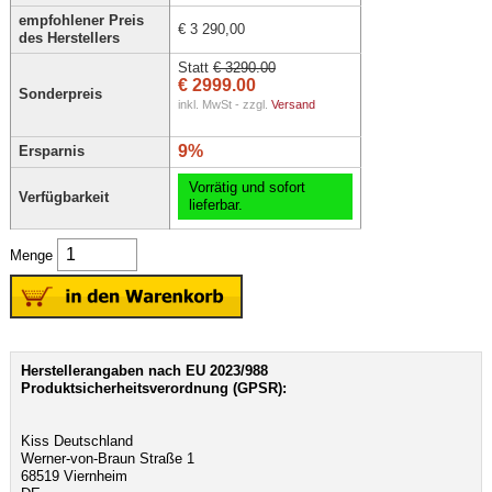
empfohlener Preis
€ 3 290,00
des Herstellers
Statt
€ 3290.00
€ 2999.00
Sonderpreis
inkl. MwSt - zzgl.
Versand
9%
Ersparnis
Vorrätig und sofort
Verfügbarkeit
lieferbar.
Menge
Herstellerangaben nach EU 2023/988
Produktsicherheitsverordnung (GPSR):
Kiss Deutschland
Werner-von-Braun Straße 1
68519 Viernheim