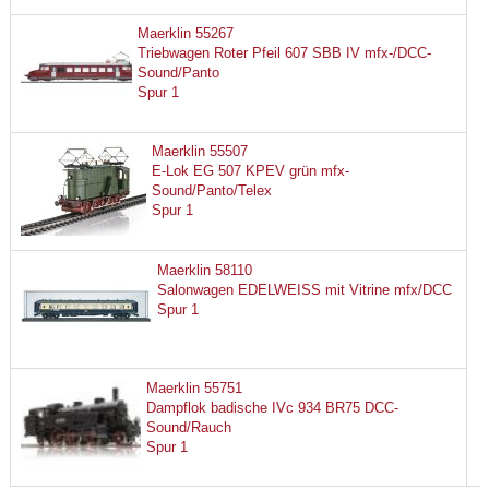
Maerklin 55267
Triebwagen Roter Pfeil 607 SBB IV mfx-/DCC-
Sound/Panto
Spur 1
Maerklin 55507
E-Lok EG 507 KPEV grün mfx-
Sound/Panto/Telex
Spur 1
Maerklin 58110
Salonwagen EDELWEISS mit Vitrine mfx/DCC
Spur 1
Maerklin 55751
Dampflok badische IVc 934 BR75 DCC-
Sound/Rauch
Spur 1