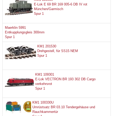
E-Lok E 69 BR 169 005-6 DB IV rot
München/Garmisch
Spur 1
Maerklin 5991
Entkupplungsgleis 300mm
Spur 1
KM1 201530
Drehgestell, für SS15 NEM
Spur 1
KM1 109301
E-Lok VECTRON BR 193 302 DB Cargo
verkehrsrot
Spur 1
KM1 100330U
Umrüstsatz BR 03.10 Tendergehäuse und
Rauchkammertür