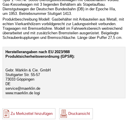
Gas-Kesselwagen mit 3 liegenden Behältern als Stapelaufbau.
Dienstgutwagen der Deutschen Bundesbahn (DB) in der Epoche IIIa,
um 1953. Betriebsnummer Stuttgart 1413.
Produktbeschreibung Modell: Gasbehälter mit Anbauteilen aus Metall, mit
echten Vierkanthölzern vorbildgerecht zur Ladungseinheit verbunden.
Tragwagen mit Bremserbühne. Modell im Fahrwerksbereich weitreichend
überarbeitet und mit zusätzlichen Bremsteilen ausgerüstet. Beigelegte
Schraubenkupplungen und Bremsschläuche. Länge über Puffer 27,5 cm.
Herstellerangaben nach EU 2023/988
Produktsicherheitsverordnung (GPSR):
Gebr. Märklin & Cie. GmbH
Stuttgarter Str. 55-57
73033 Göppingen
DE
service@maerklin.de
www.maerklin.de logi
Zu Merkzettel hinzufügen
Druckansicht