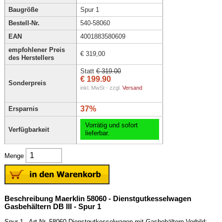
Baugröße
Spur 1
Bestell-Nr.
540-58060
EAN
4001883580609
empfohlener Preis
€ 319,00
des Herstellers
Statt
€ 319.00
€ 199.90
Sonderpreis
inkl. MwSt - zzgl.
Versand
37%
Ersparnis
Vorrätig und sofort
Verfügbarkeit
lieferbar.
Menge
Beschreibung Maerklin 58060 - Dienstgutkesselwagen
Gasbehältern DB III - Spur 1
Spur 1 - Art.Nr. 58060 Dienstgutkesselwagen mit Gasbehältern Vorbild: