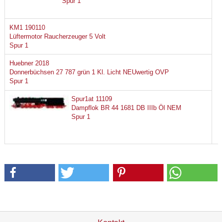
Spur 1
KM1 190110
Lüftermotor Raucherzeuger 5 Volt
Spur 1
Huebner 2018
Donnerbüchsen 27 787 grün 1 Kl. Licht NEUwertig OVP
Spur 1
Spur1at 11109
Dampflok BR 44 1681 DB IIIb Öl NEM
Spur 1