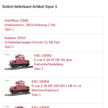
Sofort lieferbare Artikel Spur 1
fineH0fine 32598
Andreaskreuz, DB-Ausführung 2 Stk.
Spur 1
Huebner 20315
Schiebedachwagen Kmmks 51 DB Ep4
Spur 1
KM1 106902
E-Lok E 69 03 DB IIIb grün
Karlsruhe/Heidelberg
Spur 1
KM1 106904
E-Lok E 69 BR 169 003-1 DB IV rot
München/Garmisch
Spur 1
KM1 106909