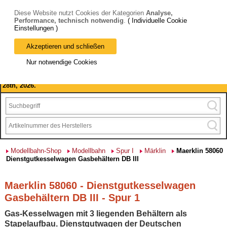
Diese Website nutzt Cookies der Kategorien
Analyse,
Performance, technisch notwendig
.
( Individuelle Cookie
Einstellungen )
Akzeptieren und schließen
Bitte beachten Sie: wir machen Betriebsferien, vom 03. bis 28.
Nur notwendige Cookies
August 2026 haben wir geschlossen.
Please note: we are closed for company holidays from August 3rd to
28th, 2026.
Modellbahn-Shop
Modellbahn
Spur I
Märklin
Maerklin 58060
Dienstgutkesselwagen Gasbehältern DB III
Maerklin 58060 - Dienstgutkesselwagen
Gasbehältern DB III - Spur 1
Gas-Kesselwagen mit 3 liegenden Behältern als
Stapelaufbau. Dienstgutwagen der Deutschen