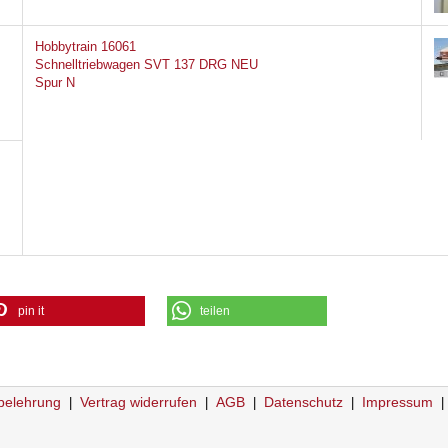
Hobbytrain 16061
Schnelltriebwagen SVT 137 DRG NEU
Spur N
pin it
teilen
belehrung
Vertrag widerrufen
AGB
Datenschutz
Impressum
|
|
|
|
|