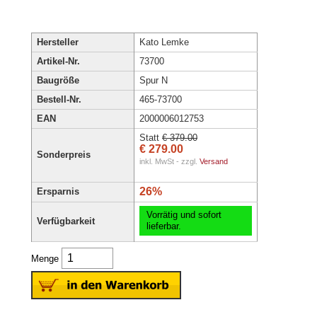
Hersteller
Kato Lemke
Artikel-Nr.
73700
Baugröße
Spur N
Bestell-Nr.
465-73700
EAN
2000006012753
Statt
€ 379.00
€ 279.00
Sonderpreis
inkl. MwSt - zzgl.
Versand
26%
Ersparnis
Vorrätig und sofort
Verfügbarkeit
lieferbar.
Menge