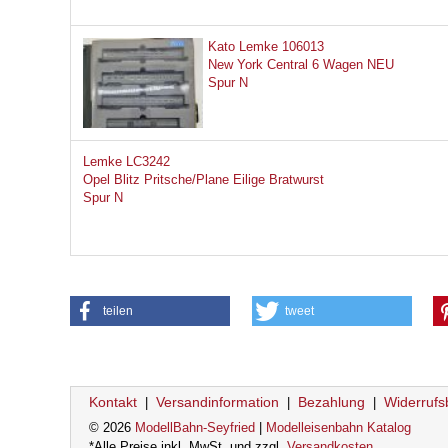
Kato Lemke 106013
New York Central 6 Wagen NEU
Spur N
Lemke LC3242
Opel Blitz Pritsche/Plane Eilige Bratwurst
Spur N
teilen
tweet
Kontakt
Versandinformation
Bezahlung
Widerrufs
|
|
|
© 2026
ModellBahn-Seyfried
|
Modelleisenbahn Katalog
*Alle Preise inkl. MwSt. und zzgl.
Versandkosten