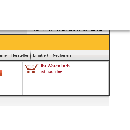
Ladengeschäft
|
Kontakt
|
Impressum
|
Startseite
eine
Hersteller
Limitiert
Neuheiten
Ihr Warenkorb
ist noch leer.