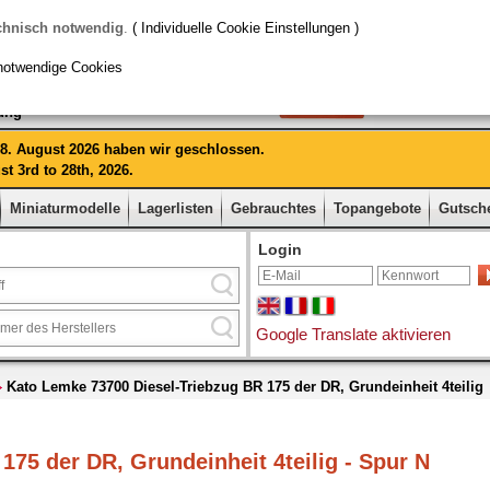
chnisch notwendig
.
( Individuelle Cookie Einstellungen )
notwendige Cookies
rung
 28. August 2026 haben wir geschlossen.
t 3rd to 28th, 2026.
Miniaturmodelle
Lagerlisten
Gebrauchtes
Topangebote
Gutsch
Login
Google Translate aktivieren
Kato Lemke 73700 Diesel-Triebzug BR 175 der DR, Grundeinheit 4teilig
175 der DR, Grundeinheit 4teilig - Spur N