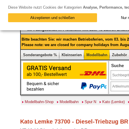
Diese Website nutzt Cookies der Kategorien
Analyse, Performance, te
Akzeptieren und schließen
Nur 
Ihr Fachgeschäft in Pforzheim mit über 40 Jahren Erfah
Bitte beachten Sie: wir machen Betriebsferien, vom 03. bis
Please note: we are closed for company holidays from Augus
Sonderangebote %
Kleinserien
Modellbahn
Zubehör
Suche
Modellbahn-Shop
Modellbahn
Spur N
Kato (Lemke)
Kato Lemke 73700 - Diesel-Triebzug BR 