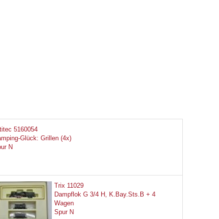
titec 5160054
mping-Glück: Grillen (4x)
ur N
Trix 11029
Dampflok G 3/4 H, K.Bay.Sts.B + 4
Wagen
Spur N