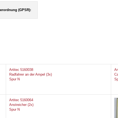
verordnung (GPSR):
Artitec 5160038
Ar
Radfahrer an der Ampel (3x)
Ca
Spur N
Sp
Artitec 5160064
Anstreicher (2x)
Spur N