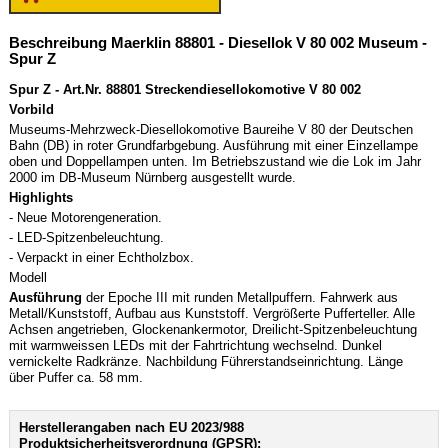
Beschreibung Maerklin 88801 - Diesellok V 80 002 Museum -
Spur Z
Spur Z - Art.Nr. 88801 Streckendiesellokomotive V 80 002
Vorbild
Museums-Mehrzweck-Diesellokomotive Baureihe V 80 der Deutschen
Bahn (DB) in roter Grundfarbgebung. Ausführung mit einer Einzellampe
oben und Doppellampen unten. Im Betriebszustand wie die Lok im Jahr
2000 im DB-Museum Nürnberg ausgestellt wurde.
Highlights
- Neue Motorengeneration.
- LED-Spitzenbeleuchtung.
- Verpackt in einer Echtholzbox.
Modell
Ausführung
der Epoche III mit runden Metallpuffern. Fahrwerk aus
Metall/Kunststoff, Aufbau aus Kunststoff. Vergrößerte Pufferteller. Alle
Achsen angetrieben, Glockenankermotor, Dreilicht-Spitzenbeleuchtung
mit warmweissen LEDs mit der Fahrtrichtung wechselnd. Dunkel
vernickelte Radkränze. Nachbildung Führerstandseinrichtung. Länge
über Puffer ca. 58 mm.
Herstellerangaben nach EU 2023/988
Produktsicherheitsverordnung (GPSR):