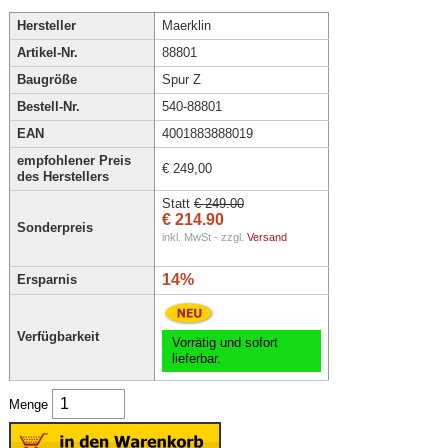
Hersteller
Maerklin
Artikel-Nr.
88801
Baugröße
Spur Z
Bestell-Nr.
540-88801
EAN
4001883888019
empfohlener Preis
€ 249,00
des Herstellers
Statt
€ 249.00
€ 214.90
Sonderpreis
inkl. MwSt - zzgl.
Versand
14%
Ersparnis
Verfügbarkeit
Vorrätig und sofort
lieferbar.
Menge