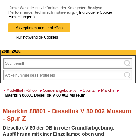
Diese Website nutzt Cookies der Kategorien
Analyse,
Performance, technisch notwendig
.
( Individuelle Cookie
Einstellungen )
Akzeptieren und schließen
Bitte beachten Sie: wir machen Betriebsferien, vom 03. bis 28.
Nur notwendige Cookies
August 2026 haben wir geschlossen.
Please note: we are closed for company holidays from August 3rd to
28th, 2026.
Modellbahn-Shop
Sonderangebote %
Spur Z
Märklin
Maerklin 88801 Diesellok V 80 002 Museum
Maerklin 88801 - Diesellok V 80 002 Museum
- Spur Z
Diesellok V 80 der DB in roter Grundfarbgebung.
Ausführung mit einer Einzellampe oben und