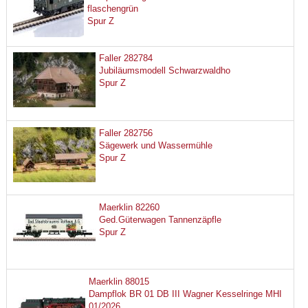
flaschengrün
Spur Z
Faller 282784
Jubiläumsmodell Schwarzwaldho
Spur Z
Faller 282756
Sägewerk und Wassermühle
Spur Z
Maerklin 82260
Ged.Güterwagen Tannenzäpfle
Spur Z
Maerklin 88015
Dampflok BR 01 DB III Wagner Kesselringe MHI
01/2026