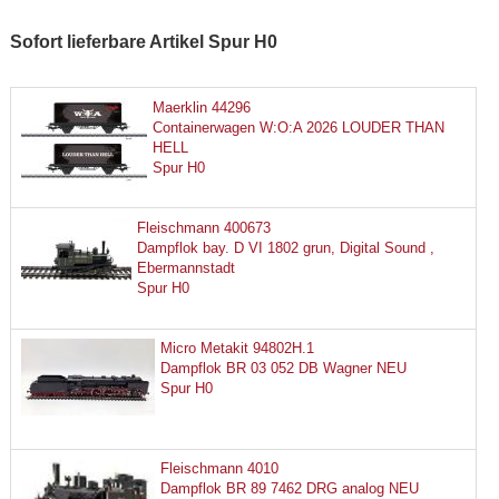
Sofort lieferbare Artikel Spur H0
Maerklin 44296
Containerwagen W:O:A 2026 LOUDER THAN
HELL
Spur H0
Fleischmann 400673
Dampflok bay. D VI 1802 grun, Digital Sound ,
Ebermannstadt
Spur H0
Micro Metakit 94802H.1
Dampflok BR 03 052 DB Wagner NEU
Spur H0
Fleischmann 4010
Dampflok BR 89 7462 DRG analog NEU