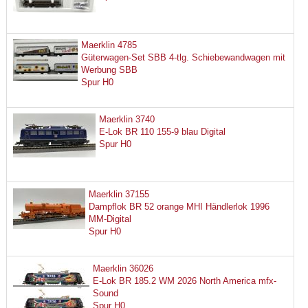
Maerklin 4785
Güterwagen-Set SBB 4-tlg. Schiebewandwagen mit
Werbung SBB
Spur H0
Maerklin 3740
E-Lok BR 110 155-9 blau Digital
Spur H0
Maerklin 37155
Dampflok BR 52 orange MHI Händlerlok 1996
MM-Digital
Spur H0
Maerklin 36026
E-Lok BR 185.2 WM 2026 North America mfx-
Sound
Spur H0