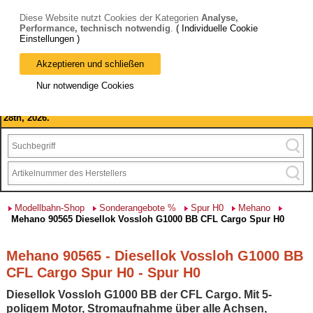
Diese Website nutzt Cookies der Kategorien
Analyse,
Performance, technisch notwendig
.
( Individuelle Cookie
Einstellungen )
Akzeptieren und schließen
Bitte beachten Sie: wir machen Betriebsferien, vom 03. bis 28.
Nur notwendige Cookies
August 2026 haben wir geschlossen.
Please note: we are closed for company holidays from August 3rd to
28th, 2026.
Modellbahn-Shop
Sonderangebote %
Spur H0
Mehano
Mehano 90565 Diesellok Vossloh G1000 BB CFL Cargo Spur H0
Mehano 90565 - Diesellok Vossloh G1000 BB
CFL Cargo Spur H0 - Spur H0
Diesellok Vossloh G1000 BB der CFL Cargo. Mit 5-
poligem Motor, Stromaufnahme über alle Achsen,