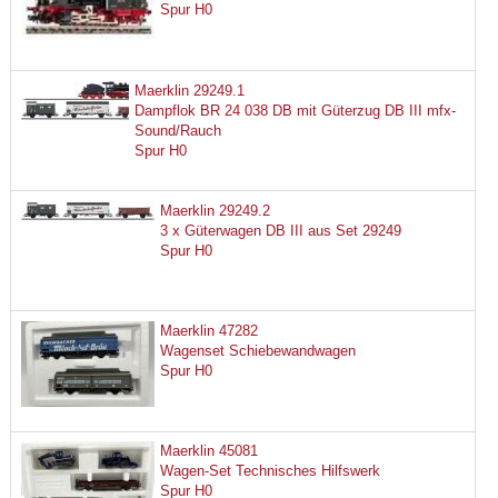
Spur H0
Maerklin 29249.1
Dampflok BR 24 038 DB mit Güterzug DB III mfx-
Sound/Rauch
Spur H0
Maerklin 29249.2
3 x Güterwagen DB III aus Set 29249
Spur H0
Maerklin 47282
Wagenset Schiebewandwagen
Spur H0
Maerklin 45081
Wagen-Set Technisches Hilfswerk
Spur H0