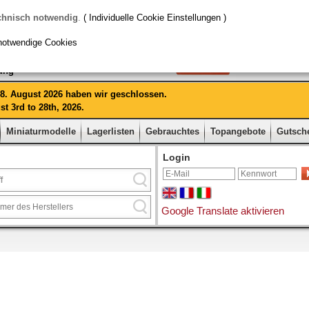
chnisch notwendig
.
( Individuelle Cookie Einstellungen )
notwendige Cookies
rung
 28. August 2026 haben wir geschlossen.
t 3rd to 28th, 2026.
Miniaturmodelle
Lagerlisten
Gebrauchtes
Topangebote
Gutsch
Login
Google Translate aktivieren