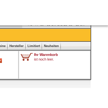
Ladengeschäft
|
Kontakt
|
Impressum
|
Startseite
eine
Hersteller
Limitiert
Neuheiten
Ihr Warenkorb
ist noch leer.