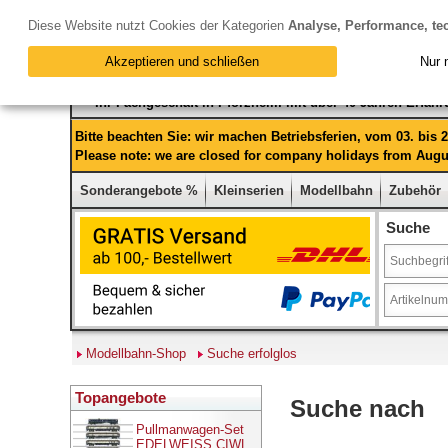
Diese Website nutzt Cookies der Kategorien
Analyse, Performance, te
Akzeptieren und schließen
Nur 
Ihr Fachgeschäft in Pforzheim mit über 40 Jahren Erfah
Bitte beachten Sie: wir machen Betriebsferien, vom 03. bis
Please note: we are closed for company holidays from Augus
Sonderangebote %
Kleinserien
Modellbahn
Zubehör
Suche
Modellbahn-Shop
Suche erfolglos
Topangebote
Suche nach
Pullmanwagen-Set
EDELWEISS CIWL