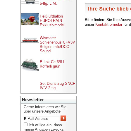
6-tlg. LIM.
Ihre Suche blieb
Heißluftballon
Bitte ändern Sie Ihre Ausw
EUROTRAIN-
unser
Kontaktformular
für d
Exklusivmodell
Wismarer
Schienenbus CFV3V
Belgien mfx/DCC
Sound
E-Lok Ce 6/8 I
Köfferli grün
Set Dienstzug SNCF
IV-V 2-tlg.
Newsletter
Gerne informieren wir Sie
über unsere Angebote
Ich willige ein, dass
meine Angaben zwecks