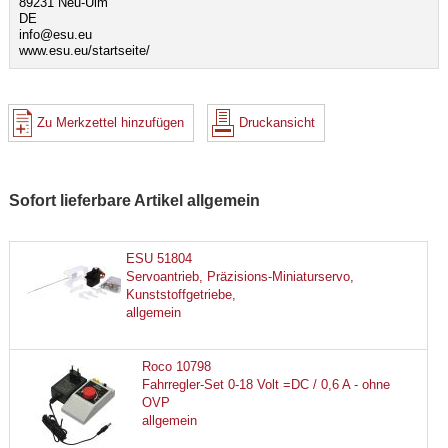
89231 Neu-Ulm
DE
info@esu.eu
www.esu.eu/startseite/
Zu Merkzettel hinzufügen
Druckansicht
Sofort lieferbare Artikel allgemein
ESU 51804
Servoantrieb, Präzisions-Miniaturservo,
Kunststoffgetriebe,
allgemein
Roco 10798
Fahrregler-Set 0-18 Volt =DC / 0,6 A - ohne
OVP
allgemein