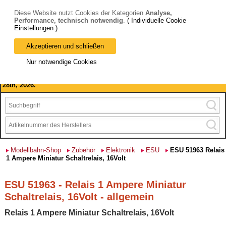
Diese Website nutzt Cookies der Kategorien
Analyse,
Performance, technisch notwendig
.
( Individuelle Cookie
Einstellungen )
Akzeptieren und schließen
Bitte beachten Sie: wir machen Betriebsferien, vom 03. bis 28.
Nur notwendige Cookies
August 2026 haben wir geschlossen.
Please note: we are closed for company holidays from August 3rd to
28th, 2026.
Modellbahn-Shop
Zubehör
Elektronik
ESU
ESU 51963 Relais
1 Ampere Miniatur Schaltrelais, 16Volt
ESU 51963 - Relais 1 Ampere Miniatur
Schaltrelais, 16Volt - allgemein
Relais 1 Ampere Miniatur Schaltrelais, 16Volt