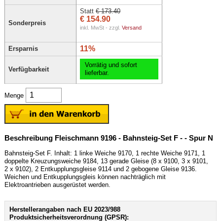
Statt
€ 173.40
€ 154.90
Sonderpreis
inkl. MwSt - zzgl.
Versand
11%
Ersparnis
Vorrätig und sofort
Verfügbarkeit
lieferbar.
Menge
Beschreibung Fleischmann 9196 - Bahnsteig-Set F - - Spur N
Bahnsteig-Set F. Inhalt: 1 linke Weiche 9170, 1 rechte Weiche 9171, 1
doppelte Kreuzungsweiche 9184, 13 gerade Gleise (8 x 9100, 3 x 9101,
2 x 9102), 2 Entkupplungsgleise 9114 und 2 gebogene Gleise 9136.
Weichen und Entkupplungsgleis können nachträglich mit
Elektroantrieben ausgerüstet werden.
Herstellerangaben nach EU 2023/988
Produktsicherheitsverordnung (GPSR):