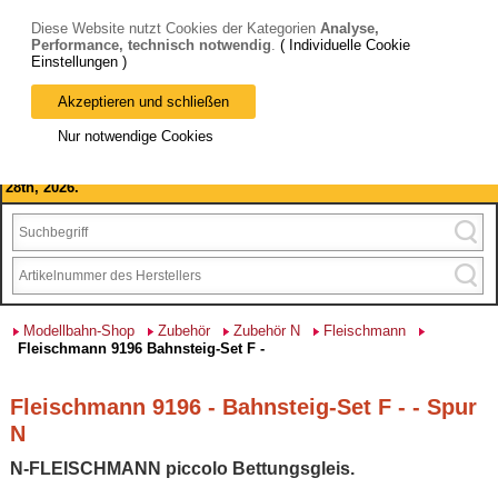
Diese Website nutzt Cookies der Kategorien
Analyse,
Performance, technisch notwendig
.
( Individuelle Cookie
Einstellungen )
Akzeptieren und schließen
Bitte beachten Sie: wir machen Betriebsferien, vom 03. bis 28.
Nur notwendige Cookies
August 2026 haben wir geschlossen.
Please note: we are closed for company holidays from August 3rd to
28th, 2026.
Modellbahn-Shop
Zubehör
Zubehör N
Fleischmann
Fleischmann 9196 Bahnsteig-Set F -
Fleischmann 9196 - Bahnsteig-Set F - - Spur
N
N-FLEISCHMANN piccolo Bettungsgleis.