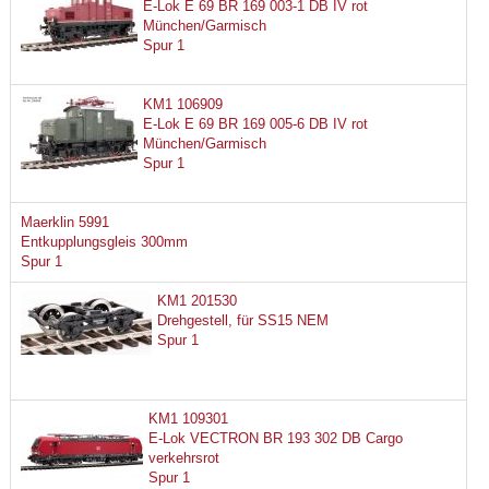
E-Lok E 69 BR 169 003-1 DB IV rot
München/Garmisch
Spur 1
KM1 106909
E-Lok E 69 BR 169 005-6 DB IV rot
München/Garmisch
Spur 1
Maerklin 5991
Entkupplungsgleis 300mm
Spur 1
KM1 201530
Drehgestell, für SS15 NEM
Spur 1
KM1 109301
E-Lok VECTRON BR 193 302 DB Cargo
verkehrsrot
Spur 1