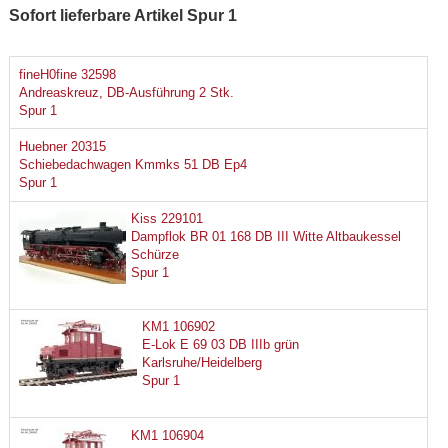
Sofort lieferbare Artikel Spur 1
fineH0fine 32598
Andreaskreuz, DB-Ausführung 2 Stk.
Spur 1
Huebner 20315
Schiebedachwagen Kmmks 51 DB Ep4
Spur 1
Kiss 229101
Dampflok BR 01 168 DB III Witte Altbaukessel
Schürze
Spur 1
KM1 106902
E-Lok E 69 03 DB IIIb grün
Karlsruhe/Heidelberg
Spur 1
KM1 106904