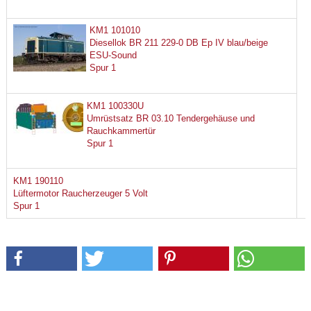
KM1 101010
Diesellok BR 211 229-0 DB Ep IV blau/beige
ESU-Sound
Spur 1
KM1 100330U
Umrüstsatz BR 03.10 Tendergehäuse und
Rauchkammertür
Spur 1
KM1 190110
Lüftermotor Raucherzeuger 5 Volt
Spur 1