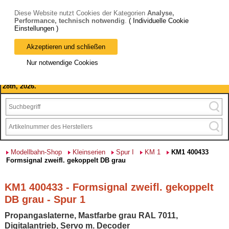
Diese Website nutzt Cookies der Kategorien
Analyse,
Performance, technisch notwendig
.
( Individuelle Cookie
Einstellungen )
Akzeptieren und schließen
Bitte beachten Sie: wir machen Betriebsferien, vom 03. bis 28.
Nur notwendige Cookies
August 2026 haben wir geschlossen.
Please note: we are closed for company holidays from August 3rd to
28th, 2026.
Modellbahn-Shop
Kleinserien
Spur I
KM 1
KM1 400433
Formsignal zweifl. gekoppelt DB grau
KM1 400433 - Formsignal zweifl. gekoppelt
DB grau - Spur 1
Propangaslaterne, Mastfarbe grau RAL 7011,
Digitalantrieb, Servo m. Decoder