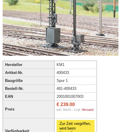
Hersteller
KM1
Artikel-Nr.
400433
Baugröße
Spur 1
Bestell-Nr.
481-400433
EAN
2001001007003
€ 239.00
Preis
inkl. MwSt - zzgl.
Versand
Zur Zeit vergriffen,
wird beim
Verfügbarkeit