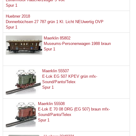
Spur 1
Huebner 2018
Donnerbüchsen 27 787 grün 1 Kl. Licht NEUwertig OVP
Spur 1
Maerklin 85802
Museums-Personenwagen 1988 braun
Spur 1
Maerklin 55507
E-Lok EG 507 KPEV grün mfx-
Sound/Panto/Telex
Spur 1
Maerklin 55508
E-Lok E 70 08 DRG (EG 507) braun mfx-
Sound/Panto/Telex
Spur 1