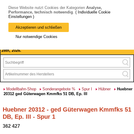
Diese Website nutzt Cookies der Kategorien
Analyse,
Performance, technisch notwendig
.
( Individuelle Cookie
Einstellungen )
Akzeptieren und schließen
Bitte beachten Sie: wir machen Betriebsferien, vom 03. bis 28.
Nur notwendige Cookies
August 2026 haben wir geschlossen.
Please note: we are closed for company holidays from August 3rd to
28th, 2026.
Modellbahn-Shop
Sonderangebote %
Spur I
Hübner
Huebner
20312 ged Güterwagen Kmmfks 51 DB, Ep. III
Huebner 20312 - ged Güterwagen Kmmfks 51
DB, Ep. III - Spur 1
362 427