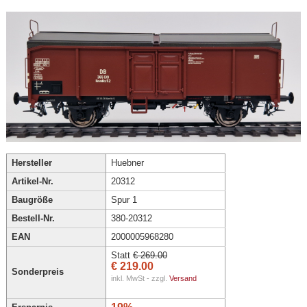
Hersteller
Huebner
Artikel-Nr.
20312
Baugröße
Spur 1
Bestell-Nr.
380-20312
EAN
2000005968280
Statt
€ 269.00
€ 219.00
Sonderpreis
inkl. MwSt - zzgl.
Versand