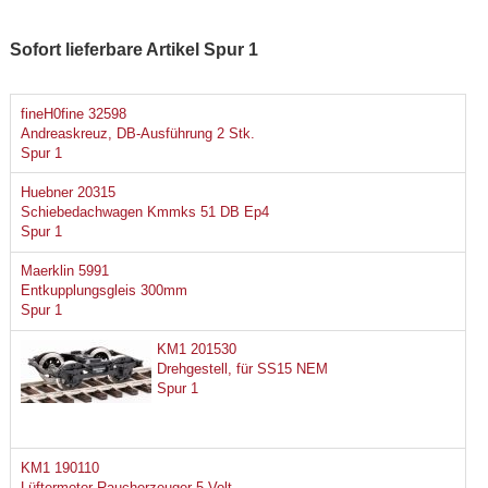
Sofort lieferbare Artikel Spur 1
fineH0fine 32598
Andreaskreuz, DB-Ausführung 2 Stk.
Spur 1
Huebner 20315
Schiebedachwagen Kmmks 51 DB Ep4
Spur 1
Maerklin 5991
Entkupplungsgleis 300mm
Spur 1
KM1 201530
Drehgestell, für SS15 NEM
Spur 1
KM1 190110
Lüftermotor Raucherzeuger 5 Volt