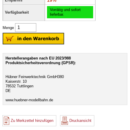
19%
Ersparnis
Vorrätig und sofort
Verfügbarkeit
lieferbar.
Menge
Herstellerangaben nach EU 2023/988
Produktsicherheitsverordnung (GPSR):
Hübner Feinwerktechnik GmbH380
Kaiserstr. 10
78532 Tuttlingen
DE
www.huebner-modellbahn.de
Zu Merkzettel hinzufügen
Druckansicht