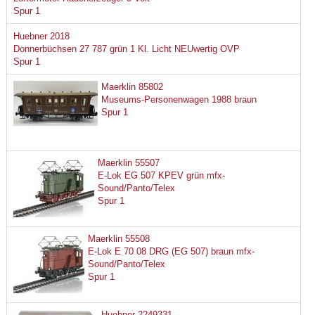
Spur 1
Huebner 2018
Donnerbüchsen 27 787 grün 1 Kl. Licht NEUwertig OVP
Spur 1
Maerklin 85802
Museums-Personenwagen 1988 braun
Spur 1
Maerklin 55507
E-Lok EG 507 KPEV grün mfx-
Sound/Panto/Telex
Spur 1
Maerklin 55508
E-Lok E 70 08 DRG (EG 507) braun mfx-
Sound/Panto/Telex
Spur 1
Huebner 2249331