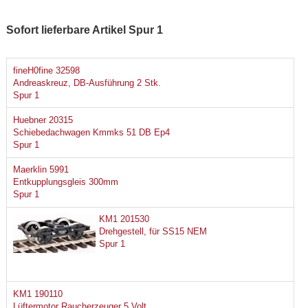
Sofort lieferbare Artikel Spur 1
fineH0fine 32598
Andreaskreuz, DB-Ausführung 2 Stk.
Spur 1
Huebner 20315
Schiebedachwagen Kmmks 51 DB Ep4
Spur 1
Maerklin 5991
Entkupplungsgleis 300mm
Spur 1
KM1 201530
Drehgestell, für SS15 NEM
Spur 1
KM1 190110
Lüftermotor Raucherzeuger 5 Volt