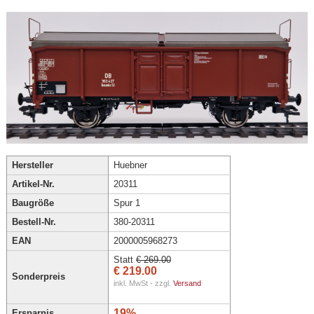
Hersteller
Huebner
Artikel-Nr.
20311
Baugröße
Spur 1
Bestell-Nr.
380-20311
EAN
2000005968273
Statt
€ 269.00
€ 219.00
Sonderpreis
inkl. MwSt - zzgl.
Versand
19%
Ersparnis