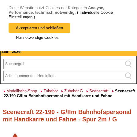
Diese Website nutzt Cookies der Kategorien
Analyse,
Performance, technisch notwendig
.
( Individuelle Cookie
Einstellungen )
Akzeptieren und schließen
Bitte beachten Sie: wir machen Betriebsferien, vom 03. bis 28.
Nur notwendige Cookies
August 2026 haben wir geschlossen.
Please note: we are closed for company holidays from August 3rd to
28th, 2026.
Modellbahn-Shop
Zubehör
Zubehör G
Scenecraft
Scenecraft
22-190 G/IIm Bahnhofspersonal mit Handkarre und Fahne
Scenecraft 22-190 - G/IIm Bahnhofspersonal
mit Handkarre und Fahne - Spur 2m / G