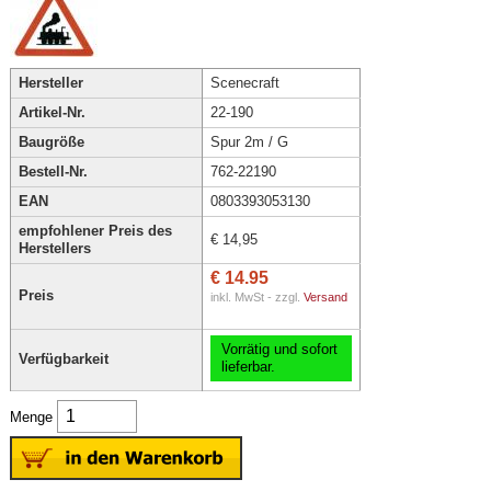
Hersteller
Scenecraft
Artikel-Nr.
22-190
Baugröße
Spur 2m / G
Bestell-Nr.
762-22190
EAN
0803393053130
empfohlener Preis des
€ 14,95
Herstellers
€ 14.95
Preis
inkl. MwSt - zzgl.
Versand
Vorrätig und sofort
Verfügbarkeit
lieferbar.
Menge