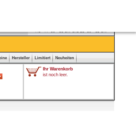
Ladengeschäft
|
Kontakt
|
Impressum
|
Startseite
eine
Hersteller
Limitiert
Neuheiten
Ihr Warenkorb
ist noch leer.