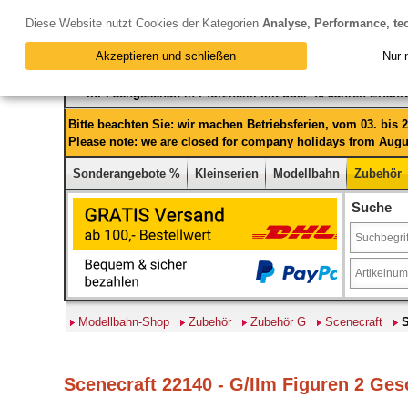
Diese Website nutzt Cookies der Kategorien
Analyse, Performance, te
Akzeptieren und schließen
Nur 
Ihr Fachgeschäft in Pforzheim mit über 40 Jahren Erfah
Bitte beachten Sie: wir machen Betriebsferien, vom 03. bis
Please note: we are closed for company holidays from Augus
Sonderangebote %
Kleinserien
Modellbahn
Zubehör
Suche
Modellbahn-Shop
Zubehör
Zubehör G
Scenecraft
S
Scenecraft 22140 - G/IIm Figuren 2 Ge