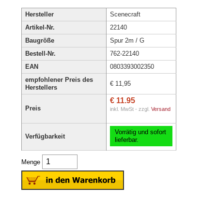
Hersteller
Scenecraft
Artikel-Nr.
22140
Baugröße
Spur 2m / G
Bestell-Nr.
762-22140
EAN
0803393002350
empfohlener Preis des
€ 11,95
Herstellers
€ 11.95
Preis
inkl. MwSt - zzgl.
Versand
Vorrätig und sofort
Verfügbarkeit
lieferbar.
Menge