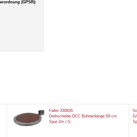
verordnung (GPSR):
Faller 330835
Sc
Drehscheibe DCC Bühnenlänge 59 cm
G/
Spur 2m / G
Sp