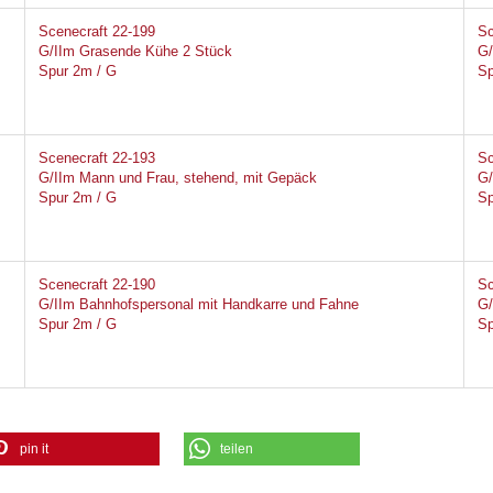
Scenecraft 22-199
Sc
G/IIm Grasende Kühe 2 Stück
G/
Spur 2m / G
Sp
Scenecraft 22-193
Sc
G/IIm Mann und Frau, stehend, mit Gepäck
G/
Spur 2m / G
Sp
Scenecraft 22-190
Sc
G/IIm Bahnhofspersonal mit Handkarre und Fahne
G/
Spur 2m / G
Sp
pin it
teilen