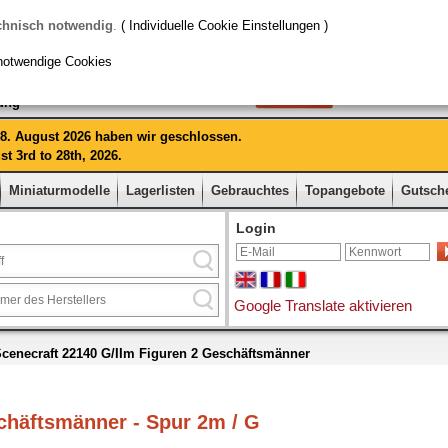
chnisch notwendig
.
( Individuelle Cookie Einstellungen )
notwendige Cookies
rung
 28. August 2026 haben wir geschlossen.
t 3rd to 28th, 2026.
Miniaturmodelle
Lagerlisten
Gebrauchtes
Topangebote
Gutsch
Login
Google Translate aktivieren
cenecraft 22140 G/IIm Figuren 2 Geschäftsmänner
schäftsmänner - Spur 2m / G