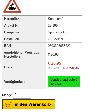
Hersteller
Scenecraft
Artikel-Nr.
22-199
Baugröße
Spur 2m / G
Bestell-Nr.
762-22199
EAN
0803393053222
empfohlener Preis des
€ 26,95
Herstellers
€ 26.95
Preis
inkl. MwSt - zzgl.
Versand
Vorrätig und sofort
Verfügbarkeit
lieferbar.
Menge