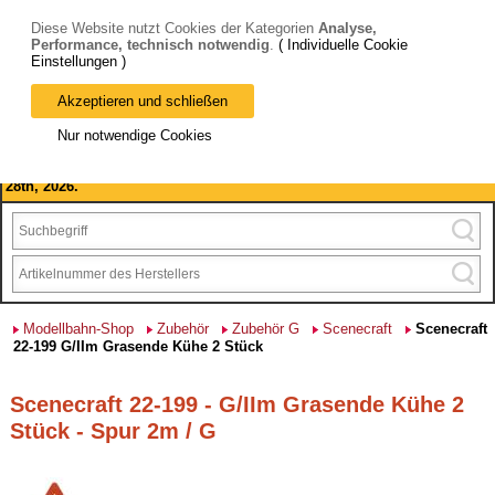
Diese Website nutzt Cookies der Kategorien
Analyse,
Performance, technisch notwendig
.
( Individuelle Cookie
Einstellungen )
Akzeptieren und schließen
Bitte beachten Sie: wir machen Betriebsferien, vom 03. bis 28.
Nur notwendige Cookies
August 2026 haben wir geschlossen.
Please note: we are closed for company holidays from August 3rd to
28th, 2026.
Modellbahn-Shop
Zubehör
Zubehör G
Scenecraft
Scenecraft
22-199 G/IIm Grasende Kühe 2 Stück
Scenecraft 22-199 - G/IIm Grasende Kühe 2
Stück - Spur 2m / G