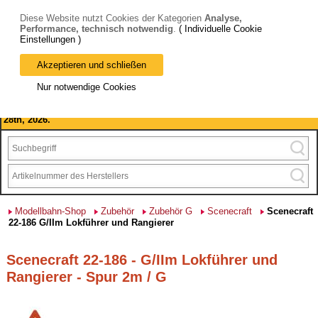
Diese Website nutzt Cookies der Kategorien
Analyse,
Performance, technisch notwendig
.
( Individuelle Cookie
Einstellungen )
Akzeptieren und schließen
Bitte beachten Sie: wir machen Betriebsferien, vom 03. bis 28.
Nur notwendige Cookies
August 2026 haben wir geschlossen.
Please note: we are closed for company holidays from August 3rd to
28th, 2026.
Modellbahn-Shop
Zubehör
Zubehör G
Scenecraft
Scenecraft
22-186 G/IIm Lokführer und Rangierer
Scenecraft 22-186 - G/IIm Lokführer und
Rangierer - Spur 2m / G