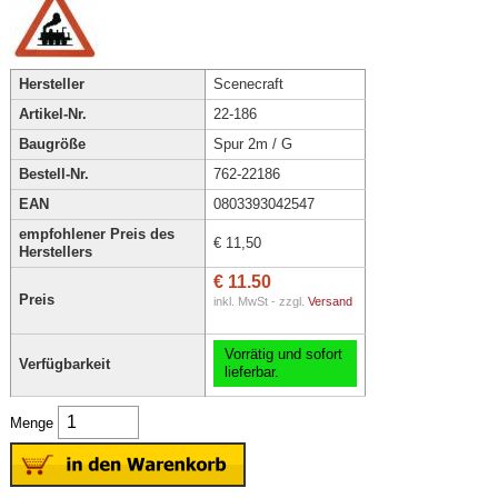
Hersteller
Scenecraft
Artikel-Nr.
22-186
Baugröße
Spur 2m / G
Bestell-Nr.
762-22186
EAN
0803393042547
empfohlener Preis des
€ 11,50
Herstellers
€ 11.50
Preis
inkl. MwSt - zzgl.
Versand
Vorrätig und sofort
Verfügbarkeit
lieferbar.
Menge