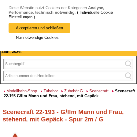
Diese Website nutzt Cookies der Kategorien
Analyse,
Performance, technisch notwendig
.
( Individuelle Cookie
Einstellungen )
Akzeptieren und schließen
Bitte beachten Sie: wir machen Betriebsferien, vom 03. bis 28.
Nur notwendige Cookies
August 2026 haben wir geschlossen.
Please note: we are closed for company holidays from August 3rd to
28th, 2026.
Modellbahn-Shop
Zubehör
Zubehör G
Scenecraft
Scenecraft
22-193 G/IIm Mann und Frau, stehend, mit Gepäck
Scenecraft 22-193 - G/IIm Mann und Frau,
stehend, mit Gepäck - Spur 2m / G