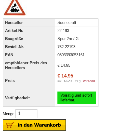
Hersteller
Scenecraft
Artikel-Nr.
22-193
Baugröße
Spur 2m / G
Bestell-Nr.
762-22193
EAN
0803393053161
empfohlener Preis des
€ 14,95
Herstellers
€ 14.95
Preis
inkl. MwSt - zzgl.
Versand
Vorrätig und sofort
Verfügbarkeit
lieferbar.
Menge