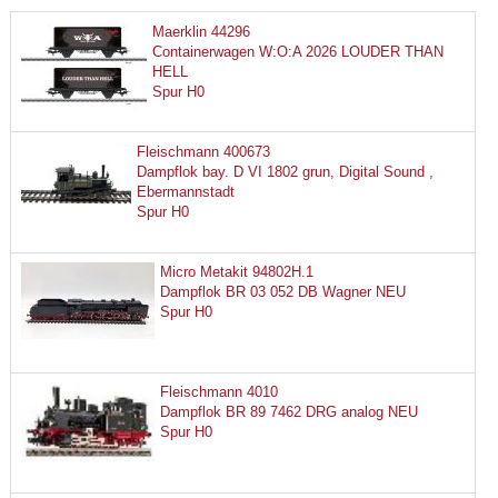
Maerklin 44296
Containerwagen W:O:A 2026 LOUDER THAN
HELL
Spur H0
Fleischmann 400673
Dampflok bay. D VI 1802 grun, Digital Sound ,
Ebermannstadt
Spur H0
Micro Metakit 94802H.1
Dampflok BR 03 052 DB Wagner NEU
Spur H0
Fleischmann 4010
Dampflok BR 89 7462 DRG analog NEU
Spur H0