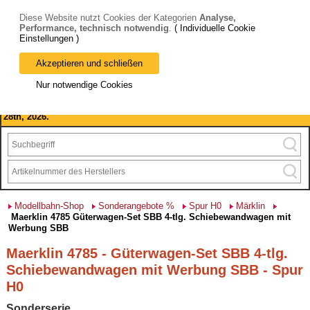
Diese Website nutzt Cookies der Kategorien
Analyse,
Performance, technisch notwendig
.
( Individuelle Cookie
Einstellungen )
Akzeptieren und schließen
Bitte beachten Sie: wir machen Betriebsferien, vom 03. bis 28.
Nur notwendige Cookies
August 2026 haben wir geschlossen.
Please note: we are closed for company holidays from August 3rd to
28th, 2026.
Modellbahn-Shop
Sonderangebote %
Spur H0
Märklin
Maerklin 4785 Güterwagen-Set SBB 4-tlg. Schiebewandwagen mit
Werbung SBB
Maerklin 4785 - Güterwagen-Set SBB 4-tlg.
Schiebewandwagen mit Werbung SBB - Spur
H0
Sonderserie