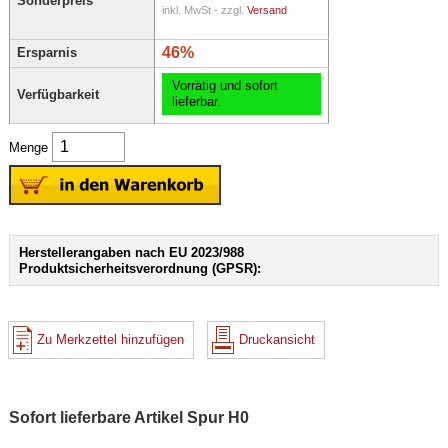
Sonderpreis
inkl. MwSt - zzgl.
Versand
46%
Ersparnis
Vorrätig und sofort
Verfügbarkeit
lieferbar.
Menge
Herstellerangaben nach EU 2023/988
Produktsicherheitsverordnung (GPSR):
Zu Merkzettel hinzufügen
Druckansicht
Sofort lieferbare Artikel Spur H0