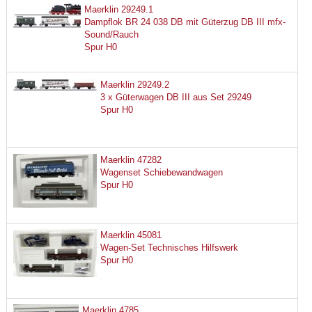
Maerklin 29249.1
Dampflok BR 24 038 DB mit Güterzug DB III mfx-
Sound/Rauch
Spur H0
Maerklin 29249.2
3 x Güterwagen DB III aus Set 29249
Spur H0
Maerklin 47282
Wagenset Schiebewandwagen
Spur H0
Maerklin 45081
Wagen-Set Technisches Hilfswerk
Spur H0
Maerklin 4785