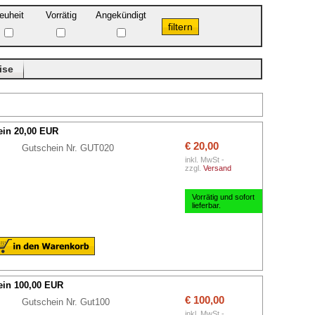
euheit
Vorrätig
Angekündigt
ise
in 20,00 EUR
€ 20,00
Gutschein Nr. GUT020
inkl. MwSt -
zzgl.
Versand
Vorrätig und sofort
lieferbar.
in 100,00 EUR
€ 100,00
Gutschein Nr. Gut100
inkl. MwSt -