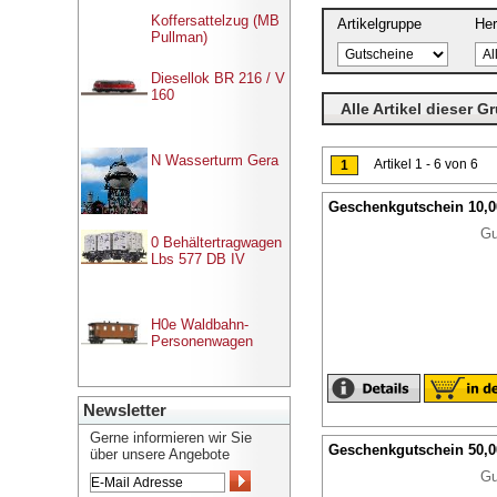
Koffersattelzug (MB
Artikelgruppe
Her
Pullman)
Diesellok BR 216 / V
160
Alle Artikel dieser G
N Wasserturm Gera
Artikel 1 - 6 von 6
1
Geschenkgutschein 10,
Gu
0 Behältertragwagen
Lbs 577 DB IV
H0e Waldbahn-
Personenwagen
Newsletter
Gerne informieren wir Sie
Geschenkgutschein 50,
über unsere Angebote
Gu