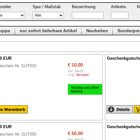
steller
Spur / Maßstab
Bezeichnung
Artikelnr.
N
ruppe
nur sofort lieferbare Artikel
Neuheiten
Sonderpre
00 EUR
Geschenkgutsche
€ 10,00
tschein Nr. GUT010
inkl. MwSt -
zzgl.
Versand
Vorrätig und sofort
lieferbar.
00 EUR
Geschenkgutsche
€ 50,00
tschein Nr. GUT050
inkl. MwSt -