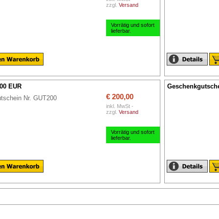
zzgl.
Versand
Vorrätig und sofort
lieferbar.
,00 EUR
Geschenkgutsche
€ 200,00
tschein Nr. GUT200
inkl. MwSt -
zzgl.
Versand
Vorrätig und sofort
lieferbar.