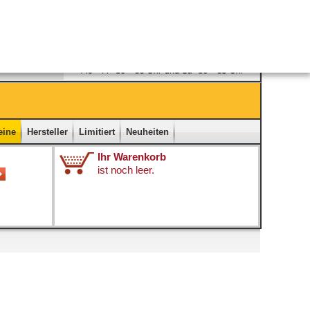
Ladengeschäft
|
Kontakt
|
Impressum
|
Startseite
eine
Hersteller
Limitiert
Neuheiten
Ihr Warenkorb
ist noch leer.