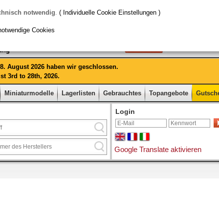
chnisch notwendig
.
( Individuelle Cookie Einstellungen )
notwendige Cookies
rung
 28. August 2026 haben wir geschlossen.
t 3rd to 28th, 2026.
Miniaturmodelle
Lagerlisten
Gebrauchtes
Topangebote
Gutsch
Login
Google Translate aktivieren