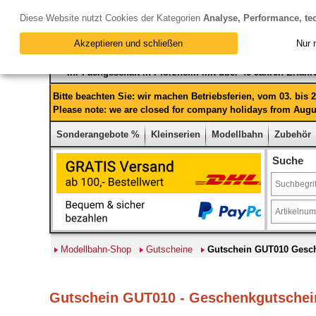
Diese Website nutzt Cookies der Kategorien
Analyse, Performance, te
Akzeptieren und schließen
Nur 
Ihr Fachgeschäft in Pforzheim mit über 40 Jahren Erfah
Bitte beachten Sie: wir machen Betriebsferien, vom 03. bis
Please note: we are closed for company holidays from Augus
Sonderangebote %
Kleinserien
Modellbahn
Zubehör
Suche
Modellbahn-Shop
Gutscheine
Gutschein GUT010 Gesch
Gutschein GUT010 - Geschenkgutschein