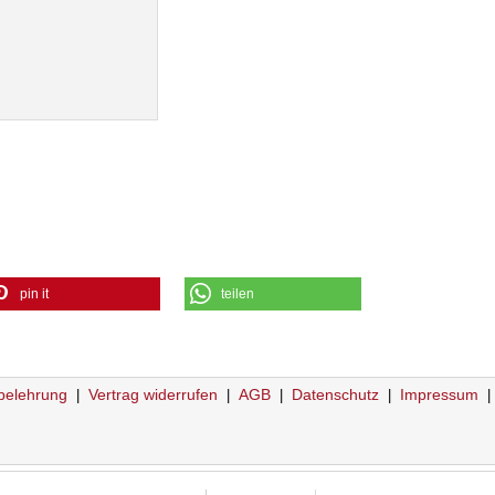
pin it
teilen
belehrung
Vertrag widerrufen
AGB
Datenschutz
Impressum
|
|
|
|
|