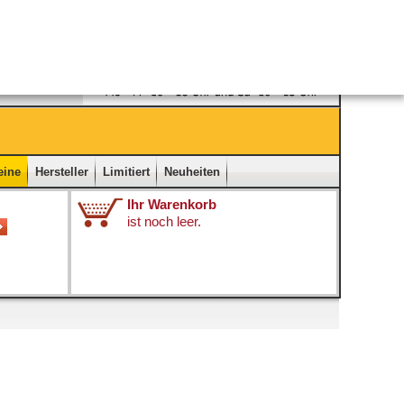
Ladengeschäft
|
Kontakt
|
Impressum
|
Startseite
eine
Hersteller
Limitiert
Neuheiten
Ihr Warenkorb
ist noch leer.