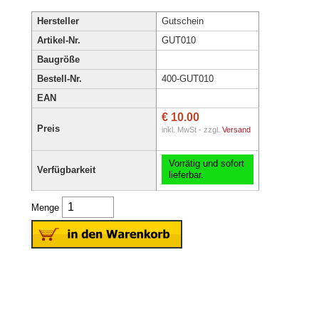
Hersteller
Gutschein
Artikel-Nr.
GUT010
Baugröße
Bestell-Nr.
400-GUT010
EAN
€ 10.00
Preis
inkl. MwSt - zzgl.
Versand
Vorrätig und sofort
Verfügbarkeit
lieferbar.
Menge