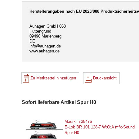
Herstellerangaben nach EU 2023/988 Produktsicherheits
Auhagen GmbH 068
Hüttengrund
09496 Marienberg
DE
info@auhagen.de
www.auhagen.de
Zu Merkzettel hinzufügen
Druckansicht
Sofort lieferbare Artikel Spur H0
Maerklin 39476
E-Lok BR 101 128-7 W:O:A mfx-Sound
Spur H0