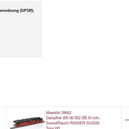
verordnung (GPSR):
Maerklin 39661
Dampflok BR 06 002 DB III mfx-
Sound/Rauch INSIDER 01/2026
Spur H0