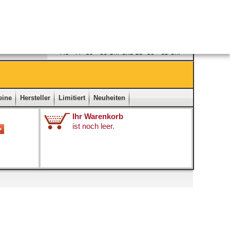
Ladengeschäft
|
Kontakt
|
Impressum
|
Startseite
eine
Hersteller
Limitiert
Neuheiten
Ihr Warenkorb
ist noch leer.