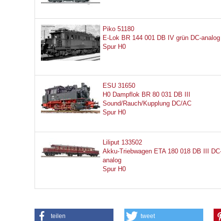
Piko 51180
E-Lok BR 144 001 DB IV grün DC-analog
Spur H0
ESU 31650
H0 Dampflok BR 80 031 DB III
Sound/Rauch/Kupplung DC/AC
Spur H0
Liliput 133502
Akku-Triebwagen ETA 180 018 DB III DC
analog
Spur H0
teilen
tweet