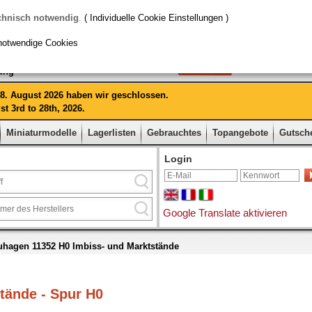
chnisch notwendig
.
( Individuelle Cookie Einstellungen )
notwendige Cookies
rung
 28. August 2026 haben wir geschlossen.
t 3rd to 28th, 2026.
Miniaturmodelle
Lagerlisten
Gebrauchtes
Topangebote
Gutsch
Login
Google Translate aktivieren
uhagen 11352 H0 Imbiss- und Marktstände
tände - Spur H0