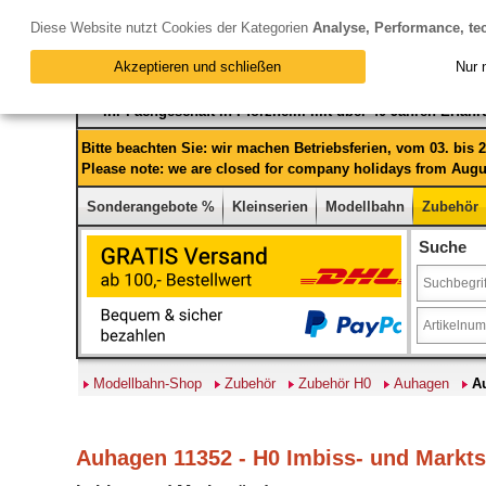
Diese Website nutzt Cookies der Kategorien
Analyse, Performance, te
Akzeptieren und schließen
Nur 
Ihr Fachgeschäft in Pforzheim mit über 40 Jahren Erfah
Bitte beachten Sie: wir machen Betriebsferien, vom 03. bis
Please note: we are closed for company holidays from Augus
Sonderangebote %
Kleinserien
Modellbahn
Zubehör
Suche
Modellbahn-Shop
Zubehör
Zubehör H0
Auhagen
A
Auhagen 11352 - H0 Imbiss- und Markts