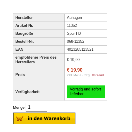
Hersteller
Auhagen
Artikel-Nr.
11352
Baugröße
Spur H0
Bestell-Nr.
068-11352
EAN
4013285113521
empfohlener Preis des
€ 19,90
Herstellers
€ 19.90
Preis
inkl. MwSt - zzgl.
Versand
Vorrätig und sofort
Verfügbarkeit
lieferbar.
Menge