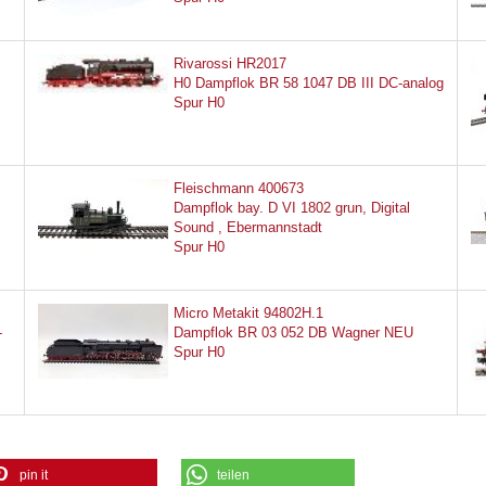
Rivarossi HR2017
H0 Dampflok BR 58 1047 DB III DC-analog
Spur H0
Fleischmann 400673
Dampflok bay. D VI 1802 grun, Digital
Sound , Ebermannstadt
Spur H0
Micro Metakit 94802H.1
-
Dampflok BR 03 052 DB Wagner NEU
Spur H0
pin it
teilen