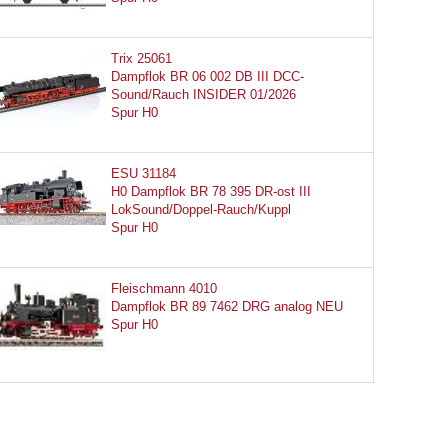
Trix 25061
Dampflok BR 06 002 DB III DCC-
Sound/Rauch INSIDER 01/2026
Spur H0
ESU 31184
H0 Dampflok BR 78 395 DR-ost III
LokSound/Doppel-Rauch/Kuppl
Spur H0
Fleischmann 4010
Dampflok BR 89 7462 DRG analog NEU
Spur H0