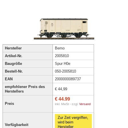
Hersteller
Bemo
Artikel-Nr.
2005810
Baugröße
Spur H0e
Bestell-Nr.
050-2005810
EAN
2000000089737
empfohlener Preis des
€ 44,99
Herstellers
€ 44.99
Preis
inkl. MwSt - zzgl.
Versand
Zur Zeit vergriffen,
wird beim
Verfügbarkeit
Hersteller