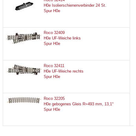
H0e Isolierschienenverbinder 24 St.
Spur H0e
Roco 32409
H0e UF-Weiche links
Spur H0e
Roco 32411
H0e UF-Weiche rechts
Spur H0e
Roco 32205
H0e gebogenes Gleis R=493 mm, 13,1°
Spur H0e