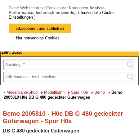
Diese Website nutzt Cookies der Kategorien
Analyse,
Performance, technisch notwendig
.
( Individuelle Cookie
Einstellungen )
Akzeptieren und schließen
Bitte beachten Sie: wir machen Betriebsferien, vom 03. bis 28.
Nur notwendige Cookies
August 2026 haben wir geschlossen.
Please note: we are closed for company holidays from August 3rd to
28th, 2026.
Modellbahn-Shop
Modellbahn
Spur H0e
Bemo
Bemo
2005810 H0e DB G 480 gedeckter Güterwagen
Bemo 2005810 - H0e DB G 480 gedeckter
Güterwagen - Spur H0e
DB G 480 gedeckter Güterwagen