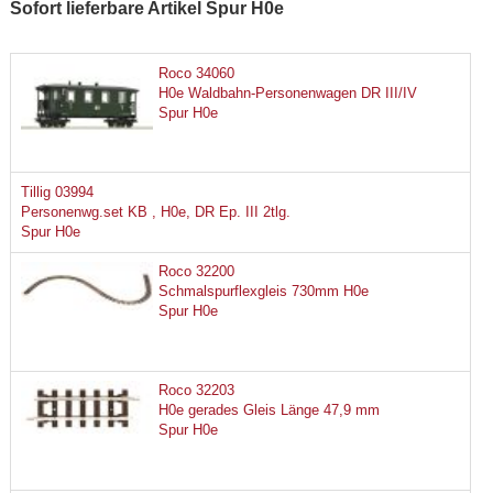
Sofort lieferbare Artikel Spur H0e
Roco 34060
H0e Waldbahn-Personenwagen DR III/IV
Spur H0e
Tillig 03994
Personenwg.set KB , H0e, DR Ep. III 2tlg.
Spur H0e
Roco 32200
Schmalspurflexgleis 730mm H0e
Spur H0e
Roco 32203
H0e gerades Gleis Länge 47,9 mm
Spur H0e