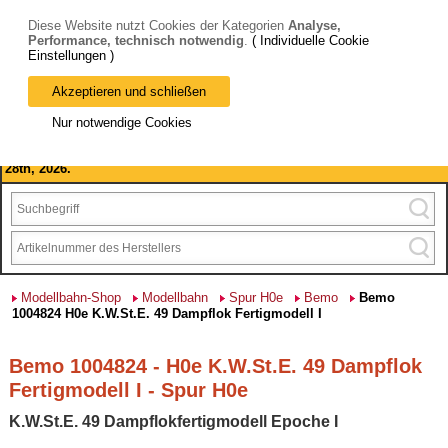
Diese Website nutzt Cookies der Kategorien
Analyse,
Performance, technisch notwendig
.
( Individuelle Cookie
Einstellungen )
Akzeptieren und schließen
Bitte beachten Sie: wir machen Betriebsferien, vom 03. bis 28.
Nur notwendige Cookies
August 2026 haben wir geschlossen.
Please note: we are closed for company holidays from August 3rd to
28th, 2026.
Modellbahn-Shop
Modellbahn
Spur H0e
Bemo
Bemo
1004824 H0e K.W.St.E. 49 Dampflok Fertigmodell I
Bemo 1004824 - H0e K.W.St.E. 49 Dampflok
Fertigmodell I - Spur H0e
K.W.St.E. 49 Dampflokfertigmodell Epoche I