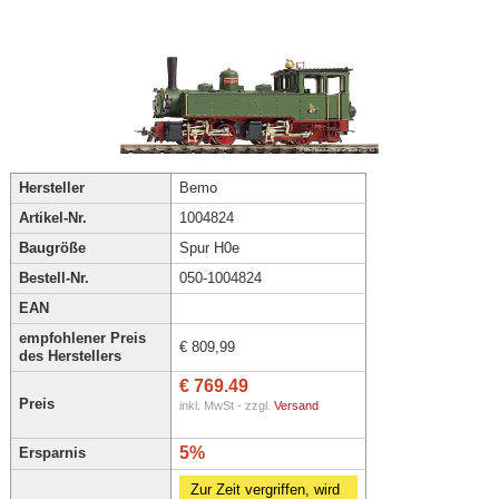
Hersteller
Bemo
Artikel-Nr.
1004824
Baugröße
Spur H0e
Bestell-Nr.
050-1004824
EAN
empfohlener Preis
€ 809,99
des Herstellers
€ 769.49
Preis
inkl. MwSt - zzgl.
Versand
5%
Ersparnis
Zur Zeit vergriffen, wird