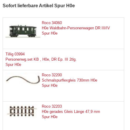
Sofort lieferbare Artikel Spur H0e
Roco 34060
H0e Waldbahn-Personenwagen DR III/IV
Spur H0e
Tillig 03994
Personenwg.set KB , H0e, DR Ep. III 2tlg.
Spur H0e
Roco 32200
Schmalspurflexgleis 730mm H0e
Spur H0e
Roco 32203
H0e gerades Gleis Länge 47,9 mm
Spur H0e