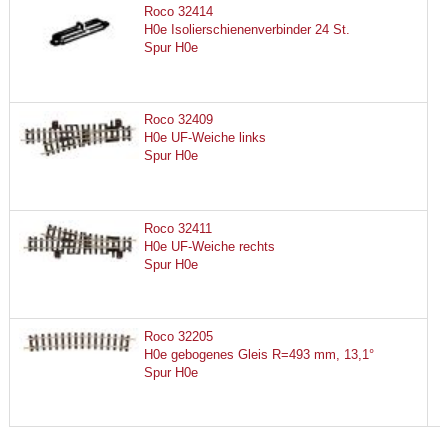
Roco 32414
H0e Isolierschienenverbinder 24 St.
Spur H0e
Roco 32409
H0e UF-Weiche links
Spur H0e
Roco 32411
H0e UF-Weiche rechts
Spur H0e
Roco 32205
H0e gebogenes Gleis R=493 mm, 13,1°
Spur H0e