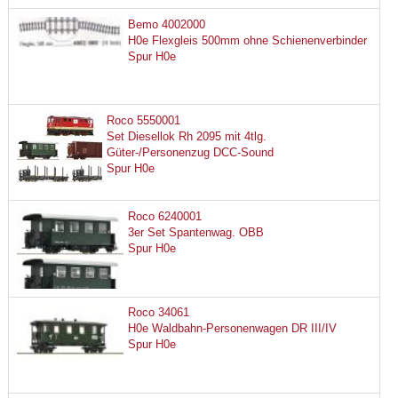
Bemo 4002000
H0e Flexgleis 500mm ohne Schienenverbinder
Spur H0e
Roco 5550001
Set Diesellok Rh 2095 mit 4tlg.
Güter-/Personenzug DCC-Sound
Spur H0e
Roco 6240001
3er Set Spantenwag. OBB
Spur H0e
Roco 34061
H0e Waldbahn-Personenwagen DR III/IV
Spur H0e