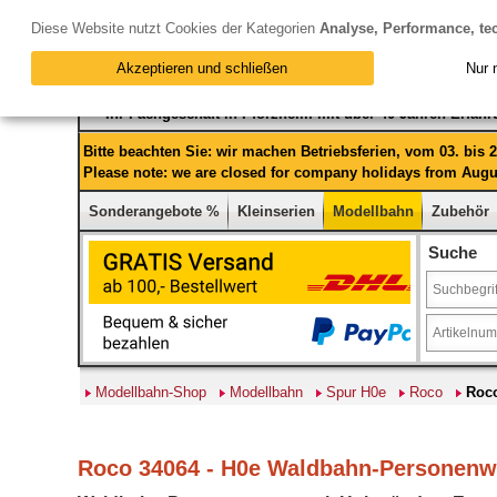
Diese Website nutzt Cookies der Kategorien
Analyse, Performance, te
Akzeptieren und schließen
Nur 
Ihr Fachgeschäft in Pforzheim mit über 40 Jahren Erfah
Bitte beachten Sie: wir machen Betriebsferien, vom 03. bis
Please note: we are closed for company holidays from Augus
Sonderangebote %
Kleinserien
Modellbahn
Zubehör
Suche
Modellbahn-Shop
Modellbahn
Spur H0e
Roco
Roc
Roco 34064 - H0e Waldbahn-Personenw