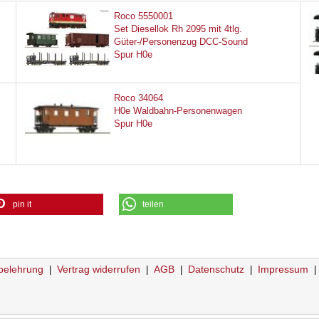
Roco 5550001
Set Diesellok Rh 2095 mit 4tlg.
Güter-/Personenzug DCC-Sound
Spur H0e
Roco 34064
H0e Waldbahn-Personenwagen
Spur H0e
pin it
teilen
belehrung
Vertrag widerrufen
AGB
Datenschutz
Impressum
|
|
|
|
|