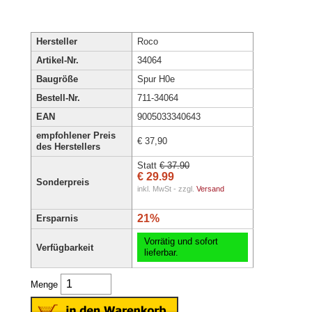
Hersteller
Roco
Artikel-Nr.
34064
Baugröße
Spur H0e
Bestell-Nr.
711-34064
EAN
9005033340643
empfohlener Preis
€ 37,90
des Herstellers
Statt
€ 37.90
€ 29.99
Sonderpreis
inkl. MwSt - zzgl.
Versand
21%
Ersparnis
Vorrätig und sofort
Verfügbarkeit
lieferbar.
Menge