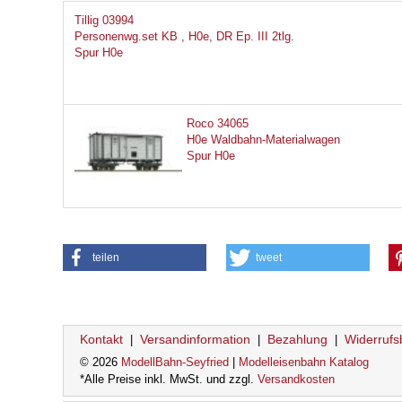
Tillig 03994
Personenwg.set KB , H0e, DR Ep. III 2tlg.
Spur H0e
Roco 34065
H0e Waldbahn-Materialwagen
Spur H0e
teilen
tweet
Kontakt
Versandinformation
Bezahlung
Widerrufs
|
|
|
© 2026
ModellBahn-Seyfried
|
Modelleisenbahn Katalog
*Alle Preise inkl. MwSt. und zzgl.
Versandkosten