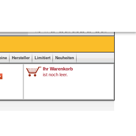
Ladengeschäft
|
Kontakt
|
Impressum
|
Startseite
eine
Hersteller
Limitiert
Neuheiten
Ihr Warenkorb
ist noch leer.