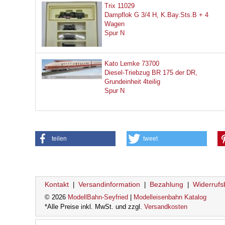
Trix 11029
Dampflok G 3/4 H, K.Bay.Sts.B + 4
Wagen
Spur N
Kato Lemke 73700
Diesel-Triebzug BR 175 der DR,
Grundeinheit 4teilig
Spur N
teilen
tweet
Kontakt
Versandinformation
Bezahlung
Widerrufs
|
|
|
© 2026
ModellBahn-Seyfried
|
Modelleisenbahn Katalog
*Alle Preise inkl. MwSt. und zzgl.
Versandkosten