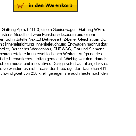
n, Gattung Apmzf 411.0, einem Speisewagen, Gattung WRmz
astens Modell mit zwei Funktionsdecodern und einem
 Schnittstelle Next18 Betriebsart: 2-Leiter Gleichstrom DC
 mit Inneneinrichtung Innenbeleuchtung Endwagen nachrüstbar
bardier, Deutscher Waggonbau, DUEWAG, Fiat und Siemens
enten erfolgte in unterschiedlichen Werken. Aufgrund des
rt der Fernverkehrs-Flotten gemacht. Wichtig war dem damals
 ein neues und innovatives Design sofort auffallen, dass es
o verwundert es nicht, dass die Triebzüge der Baureihen 411
eschwindigkeit von 230 km/h genügen sie auch heute noch den