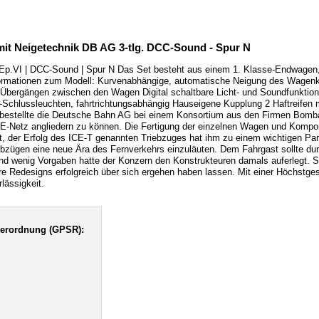
mit Neigetechnik DB AG 3-tlg. DCC-Sound - Spur N
Ep.VI | DCC-Sound | Spur N Das Set besteht aus einem 1. Klasse-Endwage
ormationen zum Modell: Kurvenabhängige, automatische Neigung des Wagenk
bergängen zwischen den Wagen Digital schaltbare Licht- und Soundfunktionen
-Schlussleuchten, fahrtrichtungsabhängig Hauseigene Kupplung 2 Haftreifen
bestellte die Deutsche Bahn AG bei einem Konsortium aus den Firmen Bom
E-Netz angliedern zu können. Die Fertigung der einzelnen Wagen und Kompon
, der Erfolg des ICE-T genannten Triebzuges hat ihm zu einem wichtigen Pa
ügen eine neue Ära des Fernverkehrs einzuläuten. Dem Fahrgast sollte durch
nd wenig Vorgaben hatte der Konzern den Konstrukteuren damals auferlegt. S
re Redesigns erfolgreich über sich ergehen haben lassen. Mit einer Höchstg
lässigkeit.
verordnung (GPSR):