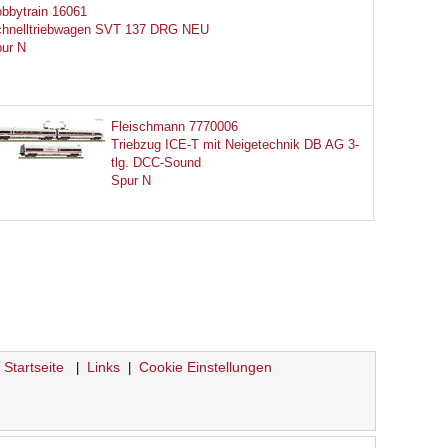
bbytrain 16061
hnelltriebwagen SVT 137 DRG NEU
ur N
Fleischmann 7770006
Triebzug ICE-T mit Neigetechnik DB AG 3-
tlg. DCC-Sound
Spur N
Startseite
Links
Cookie Einstellungen
|
|