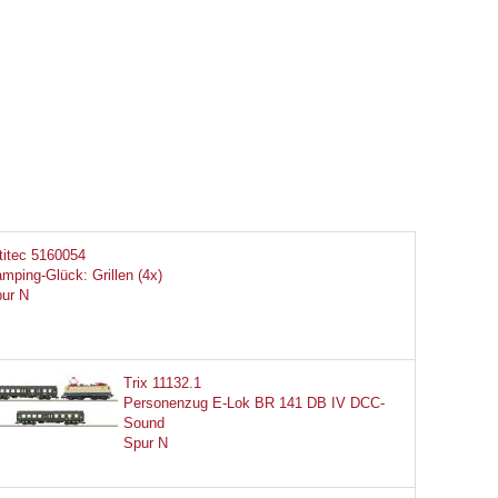
titec 5160054
mping-Glück: Grillen (4x)
ur N
Trix 11132.1
Personenzug E-Lok BR 141 DB IV DCC-
Sound
Spur N