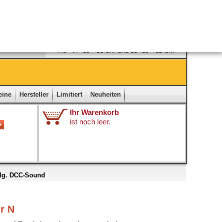
Ladengeschäft
|
Kontakt
|
Impressum
|
Startseite
eine
Hersteller
Limitiert
Neuheiten
Ihr Warenkorb
ist noch leer.
tlg. DCC-Sound
r N