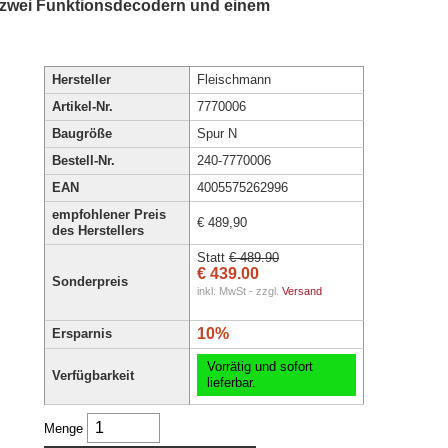
t zwei Funktionsdecodern und einem
Hersteller
Fleischmann
Artikel-Nr.
7770006
Baugröße
Spur N
Bestell-Nr.
240-7770006
EAN
4005575262996
empfohlener Preis
€ 489,90
des Herstellers
Statt
€ 489.90
€ 439.00
Sonderpreis
inkl. MwSt - zzgl.
Versand
10%
Ersparnis
Vorrätig und sofort
Verfügbarkeit
lieferbar.
Menge