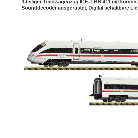
3-teiliger Triebwagenzug ICE-T BR 411 mit kurv
Sounddecoder ausgerüstet, Digital schaltbare L