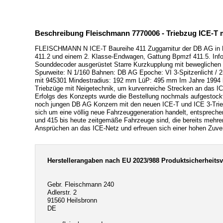
Beschreibung Fleischmann 7770006 - Triebzug ICE-T 
FLEISCHMANN N ICE-T Baureihe 411 Zuggarnitur der DB AG in 
411.2 und einem 2. Klasse-Endwagen, Gattung Bpmzf 411.5. Inf
Sounddecoder ausgerüstet Starre Kurzkupplung mit beweglichen Ü
Spurweite: N 1/160 Bahnen: DB AG Epoche: VI 3-Spitzenlicht / 2
mit 945301 Mindestradius: 192 mm LüP: 495 mm Im Jahre 1994 
Triebzüge mit Neigetechnik, um kurvenreiche Strecken an das IC
Erfolgs des Konzepts wurde die Bestellung nochmals aufgestockt
noch jungen DB AG Konzern mit den neuen ICE-T und ICE 3-Triebz
sich um eine völlig neue Fahrzeuggeneration handelt, entspreche
und 415 bis heute zeitgemäße Fahrzeuge sind, die bereits mehre
Ansprüchen an das ICE-Netz und erfreuen sich einer hohen Zuver
Herstellerangaben nach EU 2023/988 Produktsicherheits
Gebr. Fleischmann 240
Adlerstr. 2
91560 Heilsbronn
DE