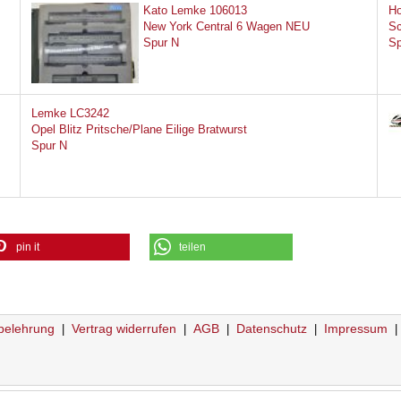
Kato Lemke 106013
Ho
New York Central 6 Wagen NEU
Sc
Spur N
Sp
Lemke LC3242
Opel Blitz Pritsche/Plane Eilige Bratwurst
Spur N
pin it
teilen
belehrung
Vertrag widerrufen
AGB
Datenschutz
Impressum
|
|
|
|
|