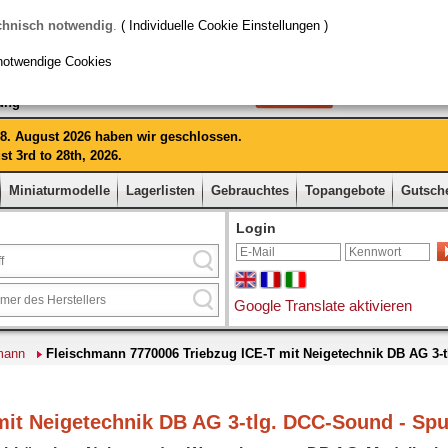
chnisch notwendig
.
( Individuelle Cookie Einstellungen )
notwendige Cookies
rung
 28. August 2026 haben wir geschlossen.
t 3rd to 28th, 2026.
Miniaturmodelle
Lagerlisten
Gebrauchtes
Topangebote
Gutsch
Login
Google Translate aktivieren
mann
Fleischmann 7770006 Triebzug ICE-T mit Neigetechnik DB AG 3-
mit Neigetechnik DB AG 3-tlg. DCC-Sound - Spu