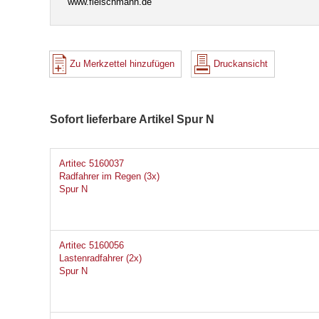
www.fleischmann.de
Zu Merkzettel hinzufügen
Druckansicht
Sofort lieferbare Artikel Spur N
Artitec 5160037
Radfahrer im Regen (3x)
Spur N
Artitec 5160056
Lastenradfahrer (2x)
Spur N