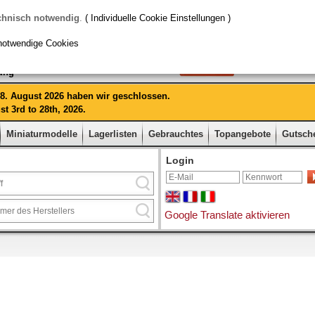
chnisch notwendig
.
( Individuelle Cookie Einstellungen )
notwendige Cookies
rung
 28. August 2026 haben wir geschlossen.
t 3rd to 28th, 2026.
Miniaturmodelle
Lagerlisten
Gebrauchtes
Topangebote
Gutsch
Login
Google Translate aktivieren