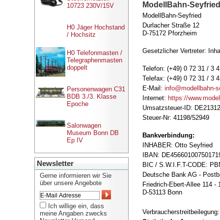
ModellBahn-Seyfrie
10723 230V/15V
ModellBahn-Seyfried
Durlacher Straße 12
H0 Jäger Hochstand
D-75172 Pforzheim
/ Hochsitz
Gesetzlicher Vertreter: Inh
H0 Telefonmasten /
Telegraphenmasten
doppelt
Telefon: (+49) 0 72 31 / 3 
Telefax: (+49) 0 72 31 / 3 
E-Mail:
info@modellbahn-se
Personenwagen C31
BDB 3./3. Klasse
Internet:
https://www.model
Epoche
Umsatzsteuer-ID: DE2131
Steuer-Nr: 41198/52949
Salonwagen
Museum Bonn DB
Bankverbindung:
Ep IV
INHABER: Otto Seyfried
IBAN: DE45660100750171
Newsletter
BIC / S.W.I.F.T-CODE: 
Deutsche Bank AG - Post
Gerne informieren wir Sie
über unsere Angebote
Friedrich-Ebert-Allee 114 -
D-53113 Bonn
Ich willige ein, dass
Verbraucherstreitbeilegung:
meine Angaben zwecks