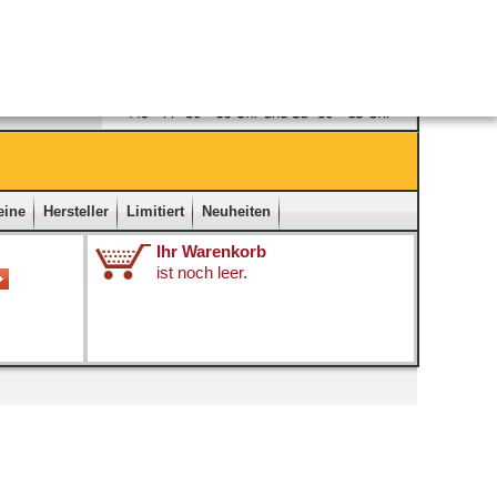
Ladengeschäft
|
Kontakt
|
Impressum
|
Startseite
eine
Hersteller
Limitiert
Neuheiten
Ihr Warenkorb
ist noch leer.