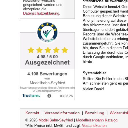
Newsletter-Versand
Statistische Auswertunge
gespeichert werden und
Diese Website benutzt Goog
akzeptiere die
Computer gespeichert werde
Datenschutzerklärung
.
Benutzung dieser Website w
Anonymisierung auf dieser 
des Abkommens über den Eu
übertragen und dort gekürz
Reports über die Websitea
Websitebetreiber zu erbrin
zusammengeführt. Sie könne
hin, dass Sie in diesem Fa
Erfassung der durch das Co
durch Google verhindern, i
hl=de
Systemfehler
Sollten Sie Fehler in den Sh
Am schnellsten geht es pe
Vielen Dank!
Kontakt
Versandinformation
Bezahlung
Widerrufs
|
|
|
© 2026
ModellBahn-Seyfried
|
Modelleisenbahn Katalog
*Alle Preise inkl. MwSt. und zzgl.
Versandkosten