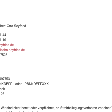
d
aber: Otto Seyfried
41 44
41 16
yfried.de
lbahn-seyfried.de
27528
997753
PBNKDEFF - oder - PBNKDEFFXXX
bank
 126
 Wir sind nicht bereit oder verpflichtet, an Streitbeilegungsverfahren vor eine