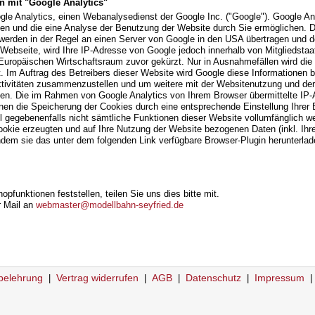
n mit "Google Analytics"
le Analytics, einen Webanalysedienst der Google Inc. ("Google"). Google Ana
n und die eine Analyse der Benutzung der Website durch Sie ermöglichen. Di
erden in der Regel an einen Server von Google in den USA übertragen und dort
Webseite, wird Ihre IP-Adresse von Google jedoch innerhalb von Mitgliedstaa
ropäischen Wirtschaftsraum zuvor gekürzt. Nur in Ausnahmefällen wird die 
t. Im Auftrag des Betreibers dieser Website wird Google diese Informatione
ktivitäten zusammenzustellen und um weitere mit der Websitenutzung und de
gen. Die im Rahmen von Google Analytics von Ihrem Browser übermittelte IP-
n die Speicherung der Cookies durch eine entsprechende Einstellung Ihrer B
ll gegebenenfalls nicht sämtliche Funktionen dieser Website vollumfänglich 
okie erzeugten und auf Ihre Nutzung der Website bezogenen Daten (inkl. Ihre
ndem sie das unter dem folgenden Link verfügbare Browser-Plugin herunterladen
opfunktionen feststellen, teilen Sie uns dies bitte mit.
r Mail an
webmaster@modellbahn-seyfried.de
belehrung
Vertrag widerrufen
AGB
Datenschutz
Impressum
|
|
|
|
|