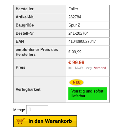
Hersteller
Faller
Artikel-Nr.
282784
Baugröße
Spur Z
Bestell-Nr.
241-282784
EAN
4104090827847
empfohlener Preis des
€ 99,99
Herstellers
€ 99.99
Preis
inkl. MwSt - zzgl.
Versand
Verfügbarkeit
Vorrätig und sofort
lieferbar.
Menge