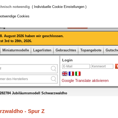
chnisch notwendig
.
( Individuelle Cookie Einstellungen )
notwendige Cookies
rung
 28. August 2026 haben wir geschlossen.
t 3rd to 28th, 2026.
Miniaturmodelle
Lagerlisten
Gebrauchtes
Topangebote
Gutsch
Login
Google Translate aktivieren
r 282784 Jubiläumsmodell Schwarzwaldho
rzwaldho - Spur Z