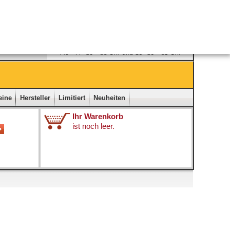
Ladengeschäft
|
Kontakt
|
Impressum
|
Startseite
eine
Hersteller
Limitiert
Neuheiten
Ihr Warenkorb
ist noch leer.