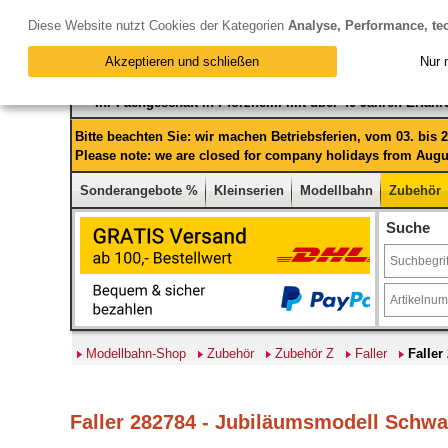
Diese Website nutzt Cookies der Kategorien
Analyse, Performance, te
Akzeptieren und schließen
Nur 
Ihr Fachgeschäft in Pforzheim mit über 40 Jahren Erfah
Bitte beachten Sie: wir machen Betriebsferien, vom 03. bis
Please note: we are closed for company holidays from Augus
Sonderangebote %
Kleinserien
Modellbahn
Zubehör
Suche
Modellbahn-Shop
Zubehör
Zubehör Z
Faller
Falle
Faller 282784 - Jubiläumsmodell Schwa