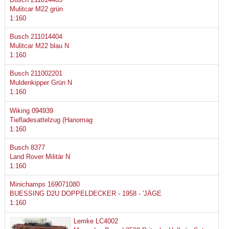
Mulitcar M22 grün
1:160
Busch 211014404
Mulitcar M22 blau N
1:160
Busch 211002201
Muldenkipper Grün N
1:160
Wiking 094939
Tiefladesattelzug (Hanomag
1:160
Busch 8377
Land Rover Militär N
1:160
Minichamps 169071080
BUESSING D2U DOPPELDECKER - 1958 - 'JÄGE
1:160
Lemke LC4002