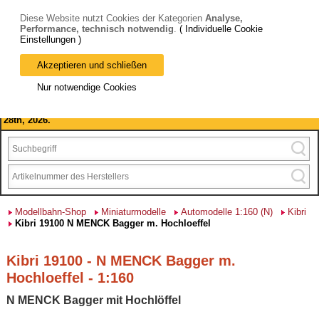
Diese Website nutzt Cookies der Kategorien
Analyse,
Performance, technisch notwendig
.
( Individuelle Cookie
Einstellungen )
Akzeptieren und schließen
Bitte beachten Sie: wir machen Betriebsferien, vom 03. bis 28.
Nur notwendige Cookies
August 2026 haben wir geschlossen.
Please note: we are closed for company holidays from August 3rd to
28th, 2026.
Modellbahn-Shop
Miniaturmodelle
Automodelle 1:160 (N)
Kibri
Kibri 19100 N MENCK Bagger m. Hochloeffel
Kibri 19100 - N MENCK Bagger m.
Hochloeffel - 1:160
N MENCK Bagger mit Hochlöffel