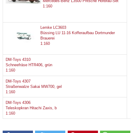
Mercedes-Benz L3500 Pritsche Hofbräu-Set
1:160
Lemke LC3603
Büssing LU 11-16 Kofferaufbau Dortmunder
Brauerei
1:160
DM-Toys 4310
Schneefräse HTR406, grün
1:160
DM-Toys 4307
Straßenwalze Sakai MW700, gel
1:160
DM-Toys 4306
Teleskopkran Hitachi Zaxis, b
1:160