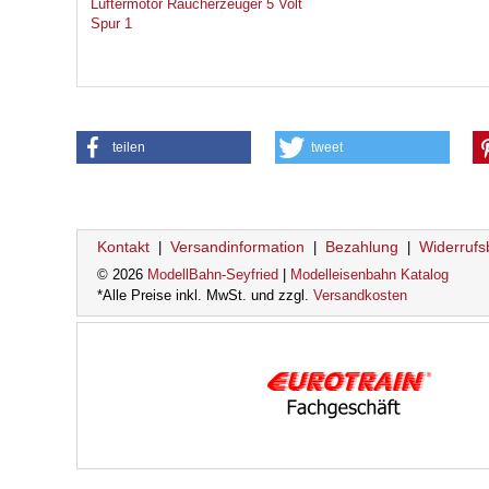
Lüftermotor Raucherzeuger 5 Volt
Spur 1
teilen
tweet
Kontakt
Versandinformation
Bezahlung
Widerrufs
|
|
|
© 2026
ModellBahn-Seyfried
|
Modelleisenbahn Katalog
*Alle Preise inkl. MwSt. und zzgl.
Versandkosten