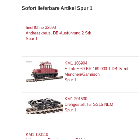
Sofort lieferbare Artikel Spur 1
fineH0fine 32598
Andreaskreuz, DB-Ausführung 2 Stk.
Spur 1
KM1 106904
E-Lok E 69 BR 169 003-1 DB IV rot
München/Garmisch
Spur 1
KM1 201530
Drehgestell, für SS15 NEM
Spur 1
KM1 190110