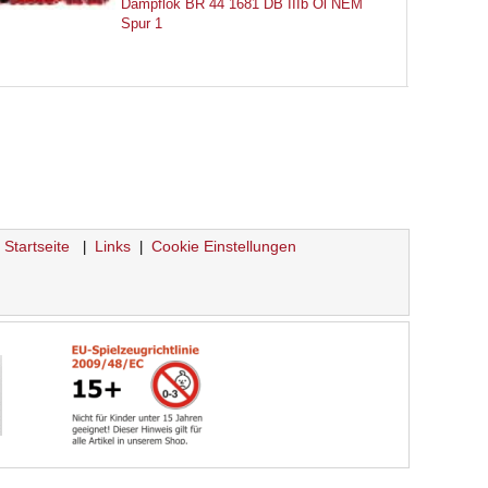
Dampflok BR 44 1681 DB IIIb Öl NEM
Spur 1
Startseite
Links
Cookie Einstellungen
|
|