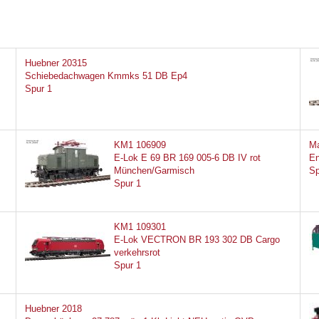
Huebner 20315
Schiebedachwagen Kmmks 51 DB Ep4
Spur 1
KM1 106909
Ma
E-Lok E 69 BR 169 005-6 DB IV rot
En
München/Garmisch
Sp
Spur 1
KM1 109301
E-Lok VECTRON BR 193 302 DB Cargo
verkehrsrot
Spur 1
Huebner 2018