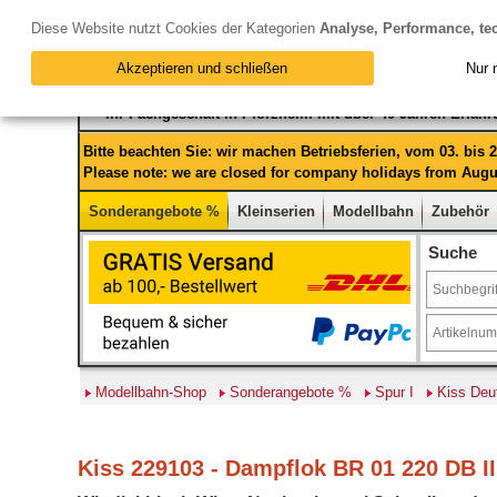
Diese Website nutzt Cookies der Kategorien
Analyse, Performance, te
Akzeptieren und schließen
Nur 
Ihr Fachgeschäft in Pforzheim mit über 40 Jahren Erfah
Bitte beachten Sie: wir machen Betriebsferien, vom 03. bis
Please note: we are closed for company holidays from Augus
Sonderangebote %
Kleinserien
Modellbahn
Zubehör
Suche
Modellbahn-Shop
Sonderangebote %
Spur I
Kiss Deu
Kiss 229103 - Dampflok BR 01 220 DB I