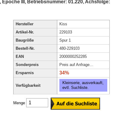
Epoche III, Betriebsnummer: 01.220, Achsfolge:
Hersteller
Kiss
Artikel-Nr.
229103
Baugröße
Spur 1
Bestell-Nr.
480-229103
EAN
2000000252285
Sonderpreis
Preis auf Anfrage...
34%
Ersparnis
Kleinserie, ausverkauft,
Verfügbarkeit
evtl. Suchliste.
Menge