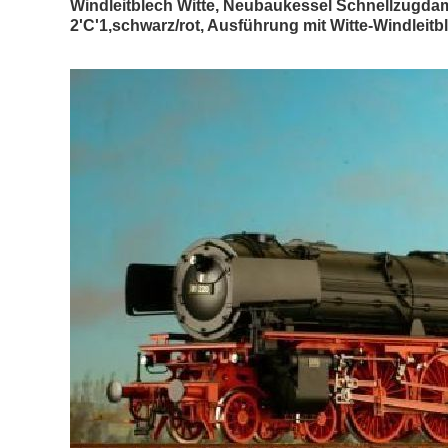
Windleitblech Witte, Neubaukessel Schnellzugda
2'C'1,schwarz/rot, Ausführung mit Witte-Windleit