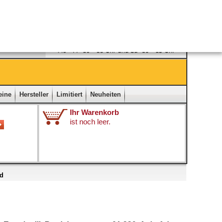
Ladengeschäft
|
Kontakt
|
Impressum
|
Startseite
eine
Hersteller
Limitiert
Neuheiten
Ihr Warenkorb
ist noch leer.
nd