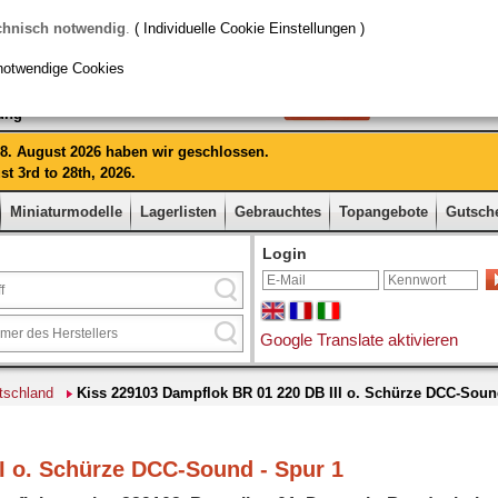
chnisch notwendig
.
( Individuelle Cookie Einstellungen )
notwendige Cookies
rung
 28. August 2026 haben wir geschlossen.
t 3rd to 28th, 2026.
Miniaturmodelle
Lagerlisten
Gebrauchtes
Topangebote
Gutsch
Login
Google Translate aktivieren
tschland
Kiss 229103 Dampflok BR 01 220 DB III o. Schürze DCC-Sou
II o. Schürze DCC-Sound - Spur 1