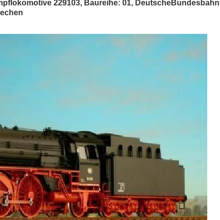
mpflokomotive 229103, Baureihe: 01, DeutscheBundesbahn, 
blechen