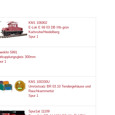
KM1 106902
E-Lok E 69 03 DB IIIb grün
Karlsruhe/Heidelberg
Spur 1
erklin 5991
tkupplungsgleis 300mm
ur 1
KM1 100330U
Umrüstsatz BR 03.10 Tendergehäuse und
Rauchkammertür
Spur 1
Spur1at 11109