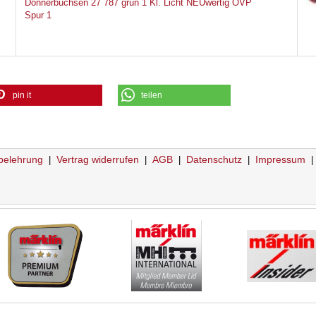
Donnerbüchsen 27 787 grün 1 Kl. Licht NEUwertig OVP
Spur 1
pin it
teilen
belehrung
Vertrag widerrufen
AGB
Datenschutz
Impressum
|
|
|
|
|