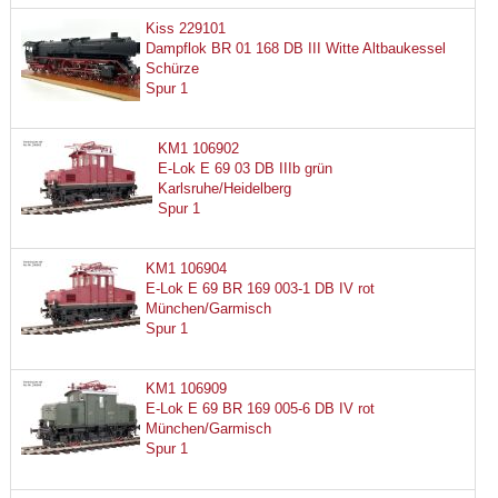
Kiss 229101
Dampflok BR 01 168 DB III Witte Altbaukessel
Schürze
Spur 1
KM1 106902
E-Lok E 69 03 DB IIIb grün
Karlsruhe/Heidelberg
Spur 1
KM1 106904
E-Lok E 69 BR 169 003-1 DB IV rot
München/Garmisch
Spur 1
KM1 106909
E-Lok E 69 BR 169 005-6 DB IV rot
München/Garmisch
Spur 1