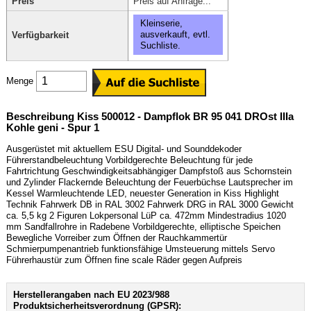
Preis
Preis auf Anfrage...
Kleinserie,
ausverkauft, evtl.
Verfügbarkeit
Suchliste.
Menge
Beschreibung Kiss 500012 - Dampflok BR 95 041 DROst IIIa
Kohle geni - Spur 1
Ausgerüstet mit aktuellem ESU Digital- und Sounddekoder
Führerstandbeleuchtung Vorbildgerechte Beleuchtung für jede
Fahrtrichtung Geschwindigkeitsabhängiger Dampfstoß aus Schornstein
und Zylinder Flackernde Beleuchtung der Feuerbüchse Lautsprecher im
Kessel Warmleuchtende LED, neuester Generation in Kiss Highlight
Technik Fahrwerk DB in RAL 3002 Fahrwerk DRG in RAL 3000 Gewicht
ca. 5,5 kg 2 Figuren Lokpersonal LüP ca. 472mm Mindestradius 1020
mm Sandfallrohre in Radebene Vorbildgerechte, elliptische Speichen
Bewegliche Vorreiber zum Öffnen der Rauchkammertür
Schmierpumpenantrieb funktionsfähige Umsteuerung mittels Servo
Führerhaustür zum Öffnen fine scale Räder gegen Aufpreis
Herstellerangaben nach EU 2023/988
Produktsicherheitsverordnung (GPSR):