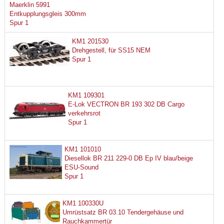
Maerklin 5991
Entkupplungsgleis 300mm
Spur 1
KM1 201530
Drehgestell, für SS15 NEM
Spur 1
KM1 109301
E-Lok VECTRON BR 193 302 DB Cargo
verkehrsrot
Spur 1
KM1 101010
Diesellok BR 211 229-0 DB Ep IV blau/beige
ESU-Sound
Spur 1
KM1 100330U
Umrüstsatz BR 03.10 Tendergehäuse und
Rauchkammertür