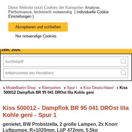
Diese Website nutzt Cookies der Kategorien
Analyse,
Performance, technisch notwendig
.
( Individuelle Cookie
Einstellungen )
Akzeptieren und schließen
Bitte beachten Sie: wir machen Betriebsferien, vom 03. bis 28.
Nur notwendige Cookies
August 2026 haben wir geschlossen.
Please note: we are closed for company holidays from August 3rd to
28th, 2026.
Modellbahn-Shop
Kleinserien
Spur I
Kiss Deutschland
Kiss
500012 Dampflok BR 95 041 DROst IIIa Kohle geni
Kiss 500012 - Dampflok BR 95 041 DROst IIIa
Kohle geni - Spur 1
genietet, BW Probstzella, 2 große Lampen, 2x Knorr
Luftpumpe, R=1020mm, LüP 472mm, 5,5kg