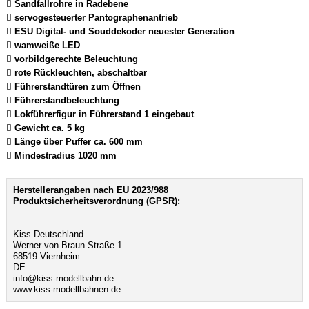
 Sandfallrohre in Radebene
 servogesteuerter Pantographenantrieb
 ESU Digital- und Souddekoder neuester Generation
 wamweiße LED
 vorbildgerechte Beleuchtung
 rote Rückleuchten, abschaltbar
 Führerstandtüren zum Öffnen
 Führerstandbeleuchtung
 Lokführerfigur in Führerstand 1 eingebaut
 Gewicht ca. 5 kg
 Länge über Puffer ca. 600 mm
 Mindestradius 1020 mm
Herstellerangaben nach EU 2023/988
Produktsicherheitsverordnung (GPSR):
Kiss Deutschland
Werner-von-Braun Straße 1
68519 Viernheim
DE
info@kiss-modellbahn.de
www.kiss-modellbahnen.de