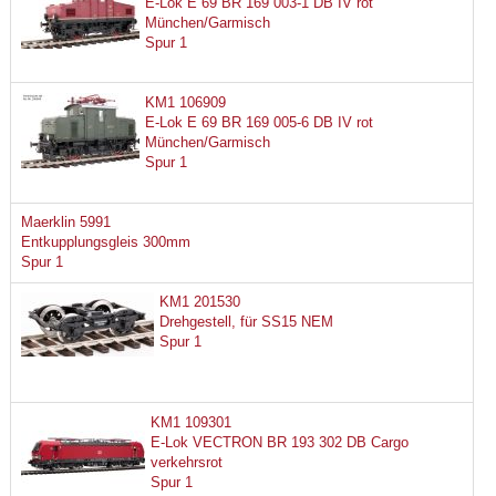
E-Lok E 69 BR 169 003-1 DB IV rot
München/Garmisch
Spur 1
KM1 106909
E-Lok E 69 BR 169 005-6 DB IV rot
München/Garmisch
Spur 1
Maerklin 5991
Entkupplungsgleis 300mm
Spur 1
KM1 201530
Drehgestell, für SS15 NEM
Spur 1
KM1 109301
E-Lok VECTRON BR 193 302 DB Cargo
verkehrsrot
Spur 1