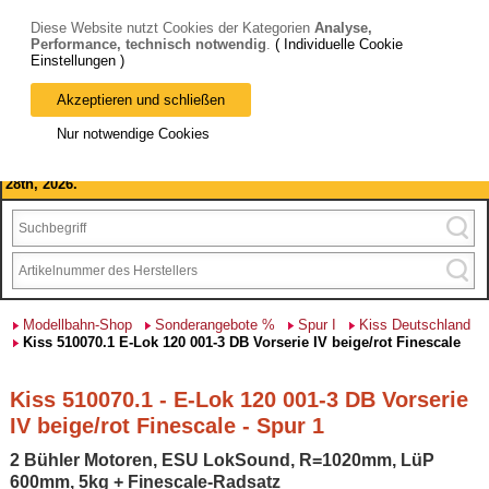
Diese Website nutzt Cookies der Kategorien
Analyse,
Performance, technisch notwendig
.
( Individuelle Cookie
Einstellungen )
Akzeptieren und schließen
Bitte beachten Sie: wir machen Betriebsferien, vom 03. bis 28.
Nur notwendige Cookies
August 2026 haben wir geschlossen.
Please note: we are closed for company holidays from August 3rd to
28th, 2026.
Modellbahn-Shop
Sonderangebote %
Spur I
Kiss Deutschland
Kiss 510070.1 E-Lok 120 001-3 DB Vorserie IV beige/rot Finescale
Kiss 510070.1 - E-Lok 120 001-3 DB Vorserie
IV beige/rot Finescale - Spur 1
2 Bühler Motoren, ESU LokSound, R=1020mm, LüP
600mm, 5kg + Finescale-Radsatz