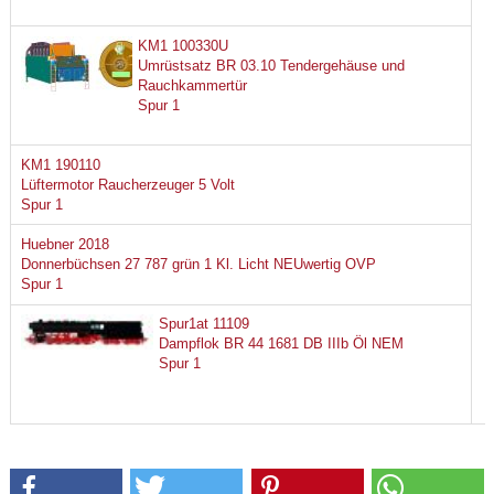
KM1 100330U
Umrüstsatz BR 03.10 Tendergehäuse und
Rauchkammertür
Spur 1
KM1 190110
Lüftermotor Raucherzeuger 5 Volt
Spur 1
Huebner 2018
Donnerbüchsen 27 787 grün 1 Kl. Licht NEUwertig OVP
Spur 1
Spur1at 11109
Dampflok BR 44 1681 DB IIIb Öl NEM
Spur 1