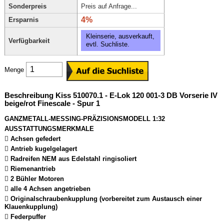
Sonderpreis
Preis auf Anfrage...
4%
Ersparnis
Kleinserie, ausverkauft,
Verfügbarkeit
evtl. Suchliste.
Menge
Beschreibung Kiss 510070.1 - E-Lok 120 001-3 DB Vorserie IV
beige/rot Finescale - Spur 1
GANZMETALL-MESSING-PRÄZISIONSMODELL 1:32
AUSSTATTUNGSMERKMALE
 Achsen gefedert
 Antrieb kugelgelagert
 Radreifen NEM aus Edelstahl ringisoliert
 Riemenantrieb
 2 Bühler Motoren
 alle 4 Achsen angetrieben
 Originalschraubenkupplung (vorbereitet zum Austausch einer
Klauenkupplung)
 Federpuffer