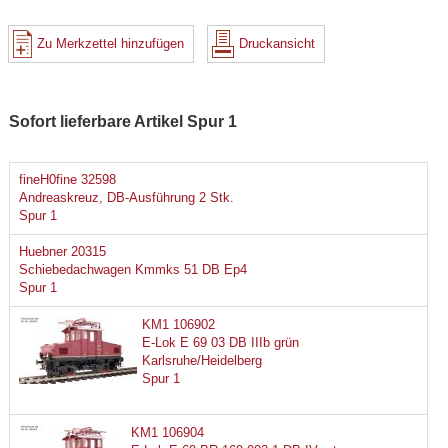
Zu Merkzettel hinzufügen
Druckansicht
Sofort lieferbare Artikel Spur 1
fineH0fine 32598
Andreaskreuz, DB-Ausführung 2 Stk.
Spur 1
Huebner 20315
Schiebedachwagen Kmmks 51 DB Ep4
Spur 1
KM1 106902
E-Lok E 69 03 DB IIIb grün
Karlsruhe/Heidelberg
Spur 1
KM1 106904