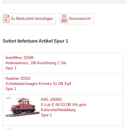
Zu Merkzettel hinzufügen
Druckansicht
Sofort lieferbare Artikel Spur 1
fineH0fine 32598
Andreaskreuz, DB-Ausführung 2 Stk.
Spur 1
Huebner 20315
Schiebedachwagen Kmmks 51 DB Ep4
Spur 1
KM1 106902
E-Lok E 69 03 DB IIIb grün
Karlsruhe/Heidelberg
Spur 1