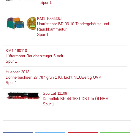
Spur 1
KM1 100330U
Umrüstsatz BR 03.10 Tendergehäuse und
Rauchkammertür
Spur 1
KM1 190110
Lüftermotor Raucherzeuger 5 Volt
Spur 1
Huebner 2018
Donnerbüchsen 27 787 grün 1 Kl. Licht NEUwertig OVP
Spur 1
Spur1at 11109
Dampflok BR 44 1681 DB IIIb Öl NEM
Spur 1