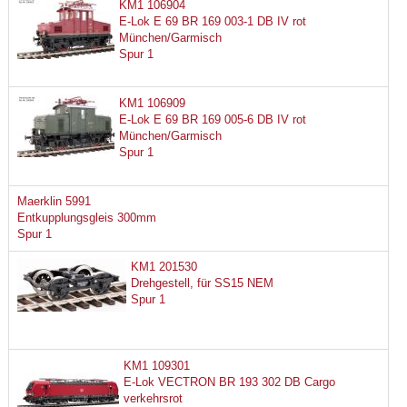
KM1 106904
E-Lok E 69 BR 169 003-1 DB IV rot
München/Garmisch
Spur 1
KM1 106909
E-Lok E 69 BR 169 005-6 DB IV rot
München/Garmisch
Spur 1
Maerklin 5991
Entkupplungsgleis 300mm
Spur 1
KM1 201530
Drehgestell, für SS15 NEM
Spur 1
KM1 109301
E-Lok VECTRON BR 193 302 DB Cargo
verkehrsrot