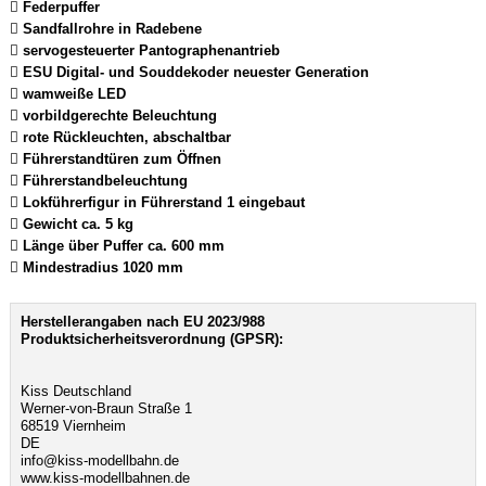
 Federpuffer
 Sandfallrohre in Radebene
 servogesteuerter Pantographenantrieb
 ESU Digital- und Souddekoder neuester Generation
 wamweiße LED
 vorbildgerechte Beleuchtung
 rote Rückleuchten, abschaltbar
 Führerstandtüren zum Öffnen
 Führerstandbeleuchtung
 Lokführerfigur in Führerstand 1 eingebaut
 Gewicht ca. 5 kg
 Länge über Puffer ca. 600 mm
 Mindestradius 1020 mm
Herstellerangaben nach EU 2023/988
Produktsicherheitsverordnung (GPSR):
Kiss Deutschland
Werner-von-Braun Straße 1
68519 Viernheim
DE
info@kiss-modellbahn.de
www.kiss-modellbahnen.de