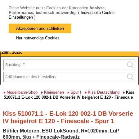
Diese Website nutzt Cookies der Kategorien
Analyse,
Performance, technisch notwendig
.
( Individuelle Cookie
Einstellungen )
Akzeptieren und schließen
Bitte beachten Sie: wir machen Betriebsferien, vom 03. bis 28.
Nur notwendige Cookies
August 2026 haben wir geschlossen.
Please note: we are closed for company holidays from August 3rd to
28th, 2026.
Modellbahn-Shop
Kleinserien
Spur I
Kiss Deutschland
Kiss
510071.1 E-Lok 120 002-1 DB Vorserie IV beige/rot E 120 - Finescale
Kiss 510071.1 - E-Lok 120 002-1 DB Vorserie
IV beige/rot E 120 - Finescale - Spur 1
Bühler Motoren, ESU LokSound, R=1020mm, LüP
600mm, 5kg + Finescale-Radsatz