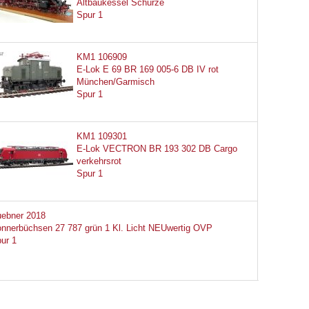
Altbaukessel Schürze
Spur 1
KM1 106909
E-Lok E 69 BR 169 005-6 DB IV rot
München/Garmisch
Spur 1
KM1 109301
E-Lok VECTRON BR 193 302 DB Cargo
verkehrsrot
Spur 1
ebner 2018
nnerbüchsen 27 787 grün 1 Kl. Licht NEUwertig OVP
ur 1