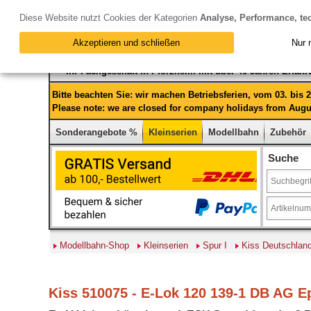
Diese Website nutzt Cookies der Kategorien
Analyse, Performance, te
Akzeptieren und schließen
Nur 
Ihr Fachgeschäft in Pforzheim mit über 40 Jahren Erfah
Bitte beachten Sie: wir machen Betriebsferien, vom 03. bis
Please note: we are closed for company holidays from Augus
Sonderangebote %
Kleinserien
Modellbahn
Zubehör
Suche
Modellbahn-Shop
Kleinserien
Spur I
Kiss Deutschlan
Kiss 510075 - E-Lok 120 139-1 DB AG Ep