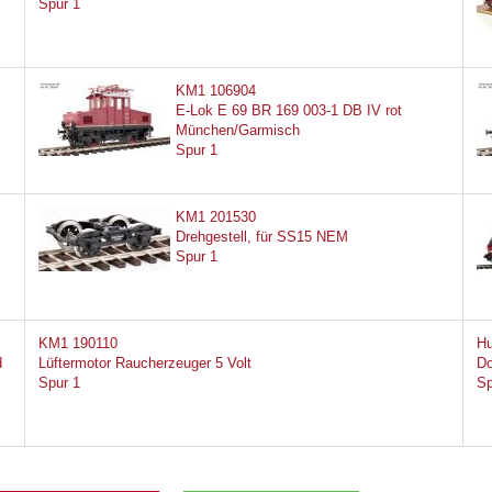
Spur 1
KM1 106904
E-Lok E 69 BR 169 003-1 DB IV rot
München/Garmisch
Spur 1
KM1 201530
Drehgestell, für SS15 NEM
Spur 1
KM1 190110
Hu
d
Lüftermotor Raucherzeuger 5 Volt
Do
Spur 1
Sp