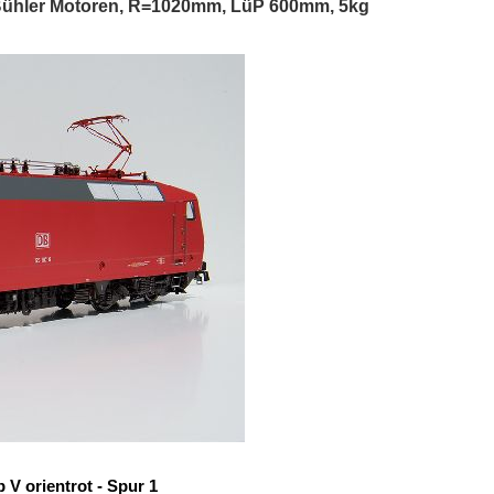
Bühler Motoren, R=1020mm, LüP 600mm, 5kg
V orientrot - Spur 1