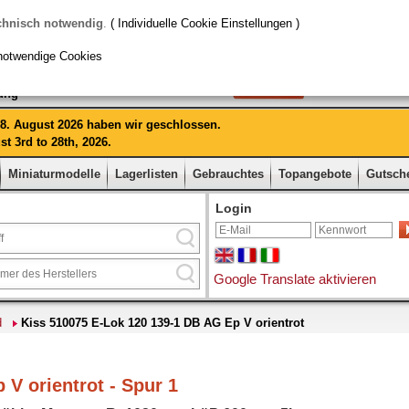
chnisch notwendig
.
( Individuelle Cookie Einstellungen )
notwendige Cookies
rung
 28. August 2026 haben wir geschlossen.
t 3rd to 28th, 2026.
Miniaturmodelle
Lagerlisten
Gebrauchtes
Topangebote
Gutsch
Login
Google Translate aktivieren
d
Kiss 510075 E-Lok 120 139-1 DB AG Ep V orientrot
 V orientrot - Spur 1