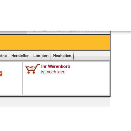
Ladengeschäft
|
Kontakt
|
Impressum
|
Startseite
eine
Hersteller
Limitiert
Neuheiten
Ihr Warenkorb
ist noch leer.