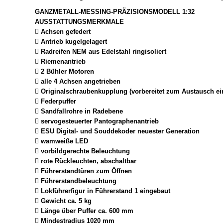
GANZMETALL-MESSING-PRÄZISIONSMODELL 1:32
AUSSTATTUNGSMERKMALE
 Achsen gefedert
 Antrieb kugelgelagert
 Radreifen NEM aus Edelstahl ringisoliert
 Riemenantrieb
 2 Bühler Motoren
 alle 4 Achsen angetrieben
 Originalschraubenkupplung (vorbereitet zum Austausch e
 Federpuffer
 Sandfallrohre in Radebene
 servogesteuerter Pantographenantrieb
 ESU Digital- und Souddekoder neuester Generation
 wamweiße LED
 vorbildgerechte Beleuchtung
 rote Rückleuchten, abschaltbar
 Führerstandtüren zum Öffnen
 Führerstandbeleuchtung
 Lokführerfigur in Führerstand 1 eingebaut
 Gewicht ca. 5 kg
 Länge über Puffer ca. 600 mm
 Mindestradius 1020 mm