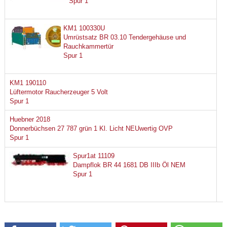
Spur 1
KM1 100330U
Umrüstsatz BR 03.10 Tendergehäuse und
Rauchkammertür
Spur 1
KM1 190110
Lüftermotor Raucherzeuger 5 Volt
Spur 1
Huebner 2018
Donnerbüchsen 27 787 grün 1 Kl. Licht NEUwertig OVP
Spur 1
Spur1at 11109
Dampflok BR 44 1681 DB IIIb Öl NEM
Spur 1