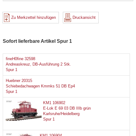
Zu Merkzettel hinzufügen
Druckansicht
Sofort lieferbare Artikel Spur 1
fineH0fine 32598
Andreaskreuz, DB-Ausführung 2 Stk.
Spur 1
Huebner 20315
Schiebedachwagen Kmmks 51 DB Ep4
Spur 1
KM1 106902
E-Lok E 69 03 DB IIIb grün
Karlsruhe/Heidelberg
Spur 1
KM1 106904