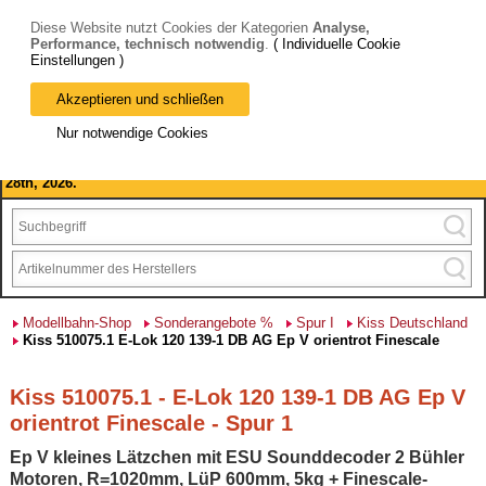
Diese Website nutzt Cookies der Kategorien
Analyse,
Performance, technisch notwendig
.
( Individuelle Cookie
Einstellungen )
Akzeptieren und schließen
Bitte beachten Sie: wir machen Betriebsferien, vom 03. bis 28.
Nur notwendige Cookies
August 2026 haben wir geschlossen.
Please note: we are closed for company holidays from August 3rd to
28th, 2026.
Modellbahn-Shop
Sonderangebote %
Spur I
Kiss Deutschland
Kiss 510075.1 E-Lok 120 139-1 DB AG Ep V orientrot Finescale
Kiss 510075.1 - E-Lok 120 139-1 DB AG Ep V
orientrot Finescale - Spur 1
Ep V kleines Lätzchen mit ESU Sounddecoder 2 Bühler
Motoren, R=1020mm, LüP 600mm, 5kg + Finescale-