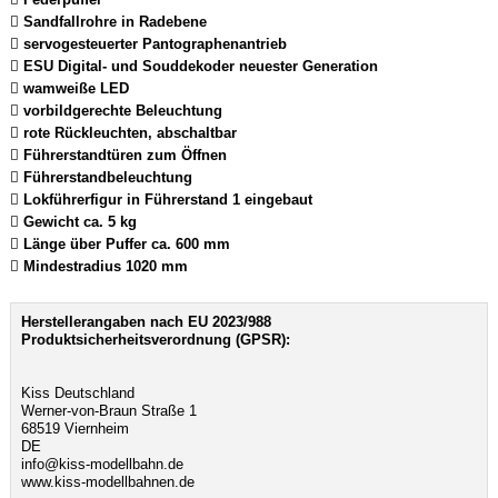
 Sandfallrohre in Radebene
 servogesteuerter Pantographenantrieb
 ESU Digital- und Souddekoder neuester Generation
 wamweiße LED
 vorbildgerechte Beleuchtung
 rote Rückleuchten, abschaltbar
 Führerstandtüren zum Öffnen
 Führerstandbeleuchtung
 Lokführerfigur in Führerstand 1 eingebaut
 Gewicht ca. 5 kg
 Länge über Puffer ca. 600 mm
 Mindestradius 1020 mm
Herstellerangaben nach EU 2023/988
Produktsicherheitsverordnung (GPSR):
Kiss Deutschland
Werner-von-Braun Straße 1
68519 Viernheim
DE
info@kiss-modellbahn.de
www.kiss-modellbahnen.de