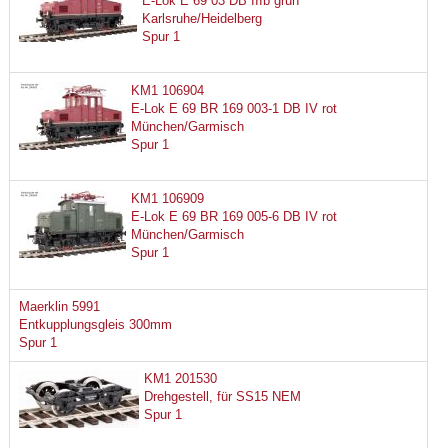
E-Lok E 69 03 DB IIIb grün
Karlsruhe/Heidelberg
Spur 1
KM1 106904
E-Lok E 69 BR 169 003-1 DB IV rot
München/Garmisch
Spur 1
KM1 106909
E-Lok E 69 BR 169 005-6 DB IV rot
München/Garmisch
Spur 1
Maerklin 5991
Entkupplungsgleis 300mm
Spur 1
KM1 201530
Drehgestell, für SS15 NEM
Spur 1