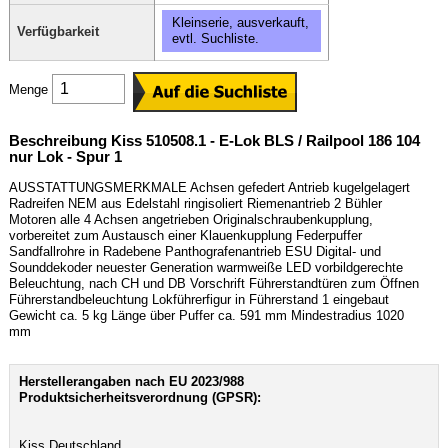
Kleinserie, ausverkauft,
Verfügbarkeit
evtl. Suchliste.
Menge
Beschreibung Kiss 510508.1 - E-Lok BLS / Railpool 186 104
nur Lok - Spur 1
AUSSTATTUNGSMERKMALE Achsen gefedert Antrieb kugelgelagert
Radreifen NEM aus Edelstahl ringisoliert Riemenantrieb 2 Bühler
Motoren alle 4 Achsen angetrieben Originalschraubenkupplung,
vorbereitet zum Austausch einer Klauenkupplung Federpuffer
Sandfallrohre in Radebene Panthografenantrieb ESU Digital- und
Sounddekoder neuester Generation warmweiße LED vorbildgerechte
Beleuchtung, nach CH und DB Vorschrift Führerstandtüren zum Öffnen
Führerstandbeleuchtung Lokführerfigur in Führerstand 1 eingebaut
Gewicht ca. 5 kg Länge über Puffer ca. 591 mm Mindestradius 1020
mm
Herstellerangaben nach EU 2023/988
Produktsicherheitsverordnung (GPSR):
Kiss Deutschland