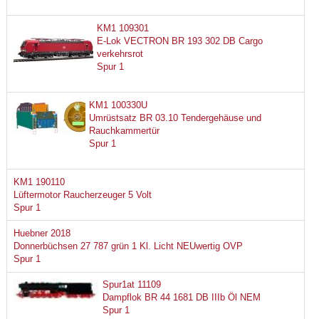
KM1 109301
E-Lok VECTRON BR 193 302 DB Cargo
verkehrsrot
Spur 1
KM1 100330U
Umrüstsatz BR 03.10 Tendergehäuse und
Rauchkammertür
Spur 1
KM1 190110
Lüftermotor Raucherzeuger 5 Volt
Spur 1
Huebner 2018
Donnerbüchsen 27 787 grün 1 Kl. Licht NEUwertig OVP
Spur 1
Spur1at 11109
Dampflok BR 44 1681 DB IIIb Öl NEM
Spur 1