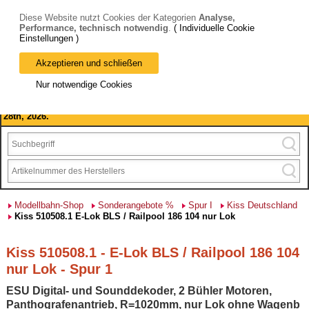
Diese Website nutzt Cookies der Kategorien
Analyse,
Performance, technisch notwendig
.
( Individuelle Cookie
Einstellungen )
Akzeptieren und schließen
Bitte beachten Sie: wir machen Betriebsferien, vom 03. bis 28.
Nur notwendige Cookies
August 2026 haben wir geschlossen.
Please note: we are closed for company holidays from August 3rd to
28th, 2026.
Modellbahn-Shop
Sonderangebote %
Spur I
Kiss Deutschland
Kiss 510508.1 E-Lok BLS / Railpool 186 104 nur Lok
Kiss 510508.1 - E-Lok BLS / Railpool 186 104
nur Lok - Spur 1
ESU Digital- und Sounddekoder, 2 Bühler Motoren,
Panthografenantrieb, R=1020mm, nur Lok ohne Wagenb