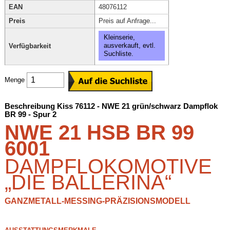
EAN
48076112
Preis
Preis auf Anfrage...
Kleinserie,
ausverkauft, evtl.
Verfügbarkeit
Suchliste.
Menge
Beschreibung Kiss 76112 - NWE 21 grün/schwarz Dampflok
BR 99 - Spur 2
NWE 21 HSB BR 99
6001
DAMPFLOKOMOTIVE
„DIE BALLERINA“
GANZMETALL-MESSING-PRÄZISIONSMODELL