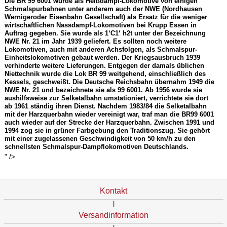
Die BR 99 6001 wurde als Heißdampf-Lokomotive von einigen
Schmalspurbahnen unter anderem auch der NWE (Nordhausen
Wernigeroder Eisenbahn Gesellschaft) als Ersatz für die weniger
wirtschaftlichen Nassdampf-Lokomotiven bei Krupp Essen in
Auftrag gegeben. Sie wurde als 1‘C1‘ h2t unter der Bezeichnung
NWE Nr. 21 im Jahr 1939 geliefert. Es sollten noch weitere
Lokomotiven, auch mit anderen Achsfolgen, als Schmalspur-
Einheitslokomotiven gebaut werden. Der Kriegsausbruch 1939
verhinderte weitere Lieferungen. Entgegen der damals üblichen
Niettechnik wurde die Lok BR 99 weitgehend, einschließlich des
Kessels, geschweißt. Die Deutsche Reichsbahn übernahm 1949 die
NWE Nr. 21 und bezeichnete sie als 99 6001. Ab 1956 wurde sie
aushilfsweise zur Selketalbahn umstationiert, verrichtete sie dort
ab 1961 ständig ihren Dienst. Nachdem 1983/84 die Selketalbahn
mit der Harzquerbahn wieder vereinigt war, traf man die BR99 6001
auch wieder auf der Strecke der Harzquerbahn. Zwischen 1991 und
1994 zog sie in grüner Farbgebung den Traditionszug. Sie gehört
mit einer zugelassenen Geschwindigkeit von 50 km/h zu den
schnellsten Schmalspur-Dampflokomotiven Deutschlands.
" />
Kontakt
|
Versandinformation