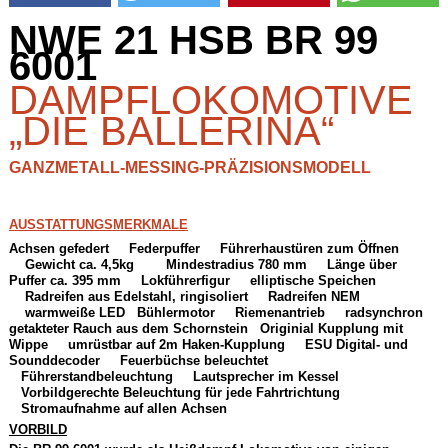
NWE 21 HSB BR 99
6001
DAMPFLOKOMOTIVE
„DIE BALLERINA“
GANZMETALL-MESSING-PRÄZISIONSMODELL
AUSSTATTUNGSMERKMALE
Achsen gefedert
Federpuffer
Führerhaustüren zum Öffnen
Gewicht ca. 4,5kg
Mindestradius 780 mm
Länge über
Puffer ca. 395 mm
Lokführerfigur
elliptische Speichen
Radreifen aus Edelstahl, ringisoliert
Radreifen NEM
warmweiße LED
Bühlermotor
Riemenantrieb
radsynchron
getakteter Rauch aus dem Schornstein
Originial Kupplung mit
Wippe
umrüstbar auf 2m Haken-Kupplung
ESU Digital- und
Sounddecoder
Feuerbüchse beleuchtet
Führerstandbeleuchtung
Lautsprecher im Kessel
Vorbildgerechte Beleuchtung für jede Fahrtrichtung
Stromaufnahme auf allen Achsen
VORBILD