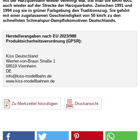
mit der Harzquerbahn wieder vereinigt war, traf man die BR99 6001
auch wieder auf der Strecke der Harzquerbahn. Zwischen 1991 und
1994 zog sie in grüner Farbgebung den Traditionszug. Sie gehört
mit einer zugelassenen Geschwindigkeit von 50 km/h zu den
schnellsten Schmalspur-Dampflokomotiven Deutschlands.
Herstellerangaben nach EU 2023/988
Produktsicherheitsverordnung (GPSR):
Kiss Deutschland
Werner-von-Braun Straße 1
68519 Viernheim
DE
info@kiss-modellbahn.de
www.kiss-modellbahnen.de
Zu Merkzettel hinzufügen
Druckansicht