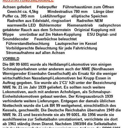
AUSSTATTUNGSMERKMALE
Achsen gefedert
Federpuffer
Führerhaustüren zum Öffnen
Gewicht ca. 4,5kg
Mindestradius 780 mm
Länge über
Puffer ca. 395 mm
Lokführerfigur
elliptische Speichen
Radreifen aus Edelstahl, ringisoliert
Radreifen NEM
warmweiße LED
Bühlermotor
Riemenantrieb
radsynchron
getakteter Rauch aus dem Schornstein
Originial Kupplung mit
Wippe
umrüstbar auf 2m Haken-Kupplung
ESU Digital- und
Sounddecoder
Feuerbüchse beleuchtet
Führerstandbeleuchtung
Lautsprecher im Kessel
Vorbildgerechte Beleuchtung für jede Fahrtrichtung
Stromaufnahme auf allen Achsen
VORBILD
Die BR 99 6001 wurde als Heißdampf-Lokomotive von einigen
Schmalspurbahnen unter anderem auch der NWE (Nordhausen
Wernigeroder Eisenbahn Gesellschaft) als Ersatz für die weniger
wirtschaftlichen Nassdampf-Lokomotiven bei Krupp Essen in
Auftrag gegeben. Sie wurde als 1‘C1‘ h2t unter der Bezeichnung
NWE Nr. 21 im Jahr 1939 geliefert. Es sollten noch weitere
Lokomotiven, auch mit anderen Achsfolgen, als Schmalspur-
Einheitslokomotiven gebaut werden. Der Kriegsausbruch 1939
verhinderte weitere Lieferungen. Entgegen der damals üblichen
Niettechnik wurde die Lok BR 99 weitgehend, einschließlich des
Kessels, geschweißt. Die Deutsche Reichsbahn übernahm 1949 die
NWE Nr. 21 und bezeichnete sie als 99 6001. Ab 1956 wurde sie
aushilfsweise zur Selketalbahn umstationiert, verrichtete sie dort
ab 1961 ständig ihren Dienst. Nachdem 1983/84 die Selketalbahn