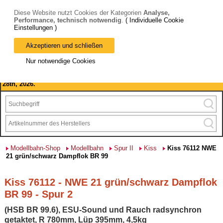
Diese Website nutzt Cookies der Kategorien
Analyse,
Performance, technisch notwendig
.
( Individuelle Cookie
Einstellungen )
Akzeptieren und schließen
Bitte beachten Sie: wir machen Betriebsferien, vom 03. bis 28.
Nur notwendige Cookies
August 2026 haben wir geschlossen.
Please note: we are closed for company holidays from August 3rd to
28th, 2026.
Modellbahn-Shop
Modellbahn
Spur II
Kiss
Kiss 76112 NWE
21 grün/schwarz Dampflok BR 99
Kiss 76112 - NWE 21 grün/schwarz Dampflok
BR 99 - Spur 2
(HSB BR 99.6), ESU-Sound und Rauch radsynchron
getaktet, R 780mm, Lüp 395mm, 4,5kg