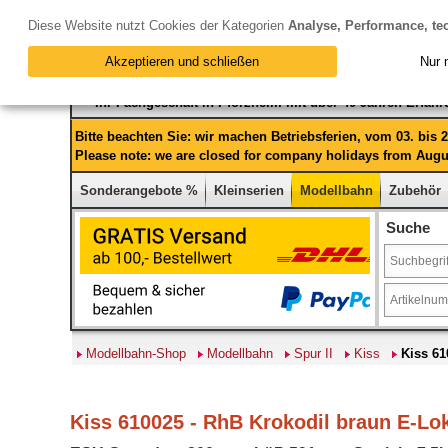
Diese Website nutzt Cookies der Kategorien
Analyse, Performance, te
Akzeptieren und schließen
Nur 
Ihr Fachgeschäft in Pforzheim mit über 40 Jahren Erfah
Bitte beachten Sie: wir machen Betriebsferien, vom 03. bis
Please note: we are closed for company holidays from Augus
Sonderangebote %
Kleinserien
Modellbahn
Zubehör
Suche
Modellbahn-Shop
Modellbahn
Spur II
Kiss
Kiss 61
Kiss 610025 - RhB Krokodil braun E-Lok 