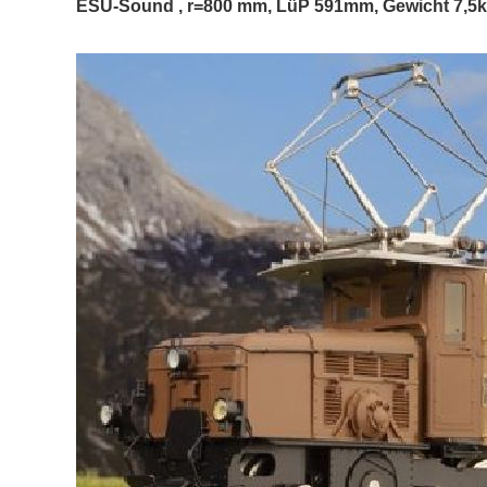
ESU-Sound , r=800 mm, LüP 591mm, Gewicht 7,5k