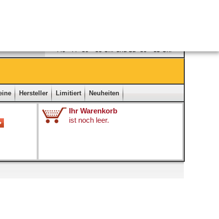
Ladengeschäft
|
Kontakt
|
Impressum
|
Startseite
eine
Hersteller
Limitiert
Neuheiten
Ihr Warenkorb
ist noch leer.