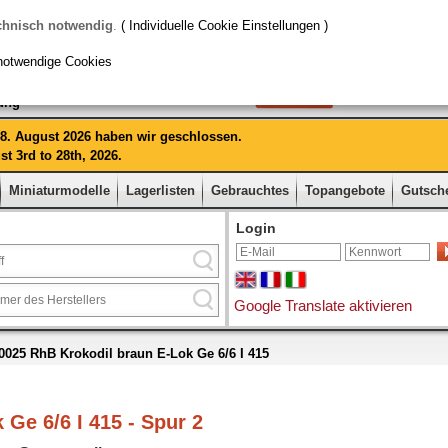
chnisch notwendig
.
( Individuelle Cookie Einstellungen )
notwendige Cookies
rung
 28. August 2026 haben wir geschlossen.
t 3rd to 28th, 2026.
Miniaturmodelle
Lagerlisten
Gebrauchtes
Topangebote
Gutsch
Login
Google Translate aktivieren
0025 RhB Krokodil braun E-Lok Ge 6/6 I 415
Ge 6/6 I 415 - Spur 2