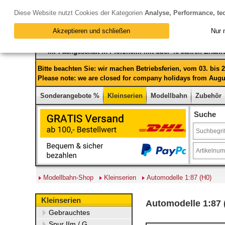
Diese Website nutzt Cookies der Kategorien
Analyse, Performance, te
Akzeptieren und schließen
Nur 
Ihr Fachgeschäft in Pforzheim mit über 40 Jahren Erfah
Bitte beachten Sie: wir machen Betriebsferien, vom 03. bis
Please note: we are closed for company holidays from Augus
Sonderangebote %
Kleinserien
Modellbahn
Zubehör
Suche
Modellbahn-Shop
Kleinserien
Automodelle 1:87 (H0)
Kleinserien
Automodelle 1:87 
Gebrauchtes
Spur IIm / G