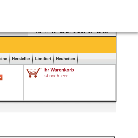
Ladengeschäft
|
Kontakt
|
Impressum
|
Startseite
eine
Hersteller
Limitiert
Neuheiten
Ihr Warenkorb
ist noch leer.