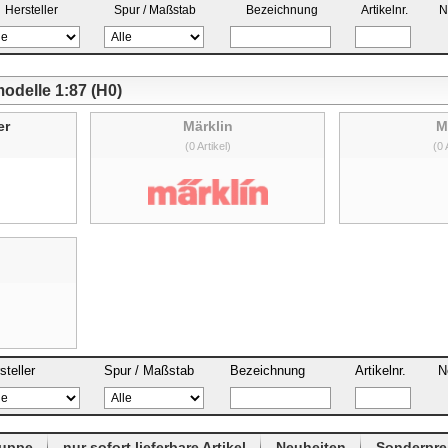
Hersteller
Spur / Maßstab
Bezeichnung
Artikelnr.
N
odelle 1:87 (H0)
er
Märklin
M
(0 Artikel)
(0 
steller
Spur / Maßstab
Bezeichnung
Artikelnr.
N
ruppe
nur sofort lieferbare Artikel
Neuheiten
Sonderpre