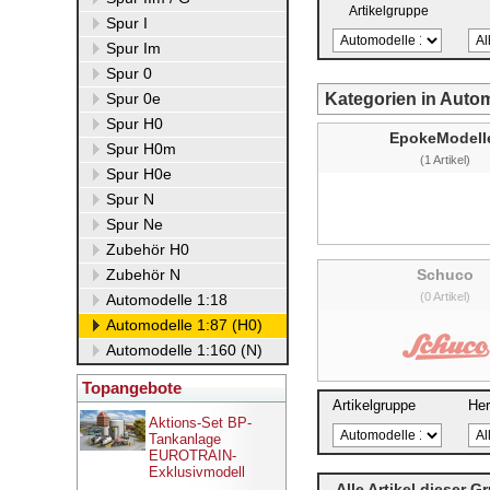
Artikelgruppe
Spur I
Spur Im
Spur 0
Spur 0e
Kategorien in Autom
Spur H0
EpokeModell
Spur H0m
(1 Artikel)
Spur H0e
Spur N
Spur Ne
Zubehör H0
Zubehör N
Schuco
(0 Artikel)
Automodelle 1:18
Automodelle 1:87 (H0)
Automodelle 1:160 (N)
Topangebote
Artikelgruppe
Her
Aktions-Set BP-
Tankanlage
EUROTRAIN-
Exklusivmodell
Alle Artikel dieser G