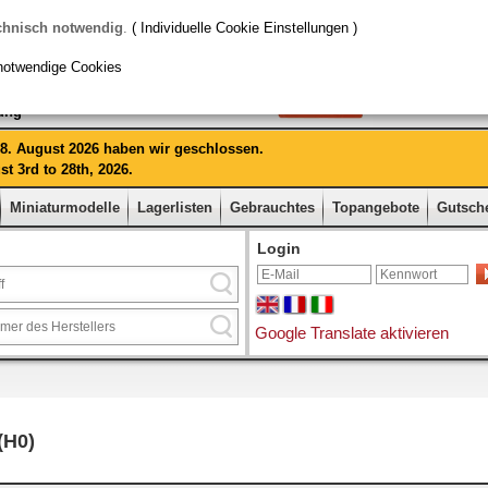
chnisch notwendig
.
( Individuelle Cookie Einstellungen )
notwendige Cookies
rung
 28. August 2026 haben wir geschlossen.
t 3rd to 28th, 2026.
Miniaturmodelle
Lagerlisten
Gebrauchtes
Topangebote
Gutsch
Login
Google Translate aktivieren
(H0)