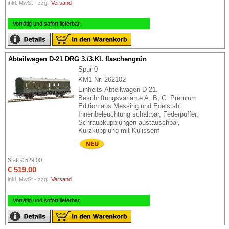
inkl. MwSt - zzgl.
Versand
Vorrätig und sofort lieferbar.
Abteilwagen D-21 DRG 3./3.Kl. flaschengrün
Spur 0
KM1 Nr. 262102
Einheits-Abteilwagen D-21.
Beschriftungsvariante A, B, C. Premium
Edition aus Messing und Edelstahl.
Innenbeleuchtung schaltbar, Federpuffer,
Schraubkupplungen austauschbar,
Kurzkupplung mit Kulissenf
Statt
€ 529.00
€ 519.00
inkl. MwSt - zzgl.
Versand
Vorrätig und sofort lieferbar.