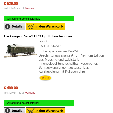
€ 529.00
inkl. MwSt - zzgl.
Versand
Vorrätig und sofort lieferbar.
Packwagen Pwi-29 DRG Ep. II flaschengrün
Spur 0
KM1 Nr. 262903
Einheitspackwagen Pwi-29.
Beschriftungsvariante A, B. Premium Edition
aus Messing und Edelstahl.
Innenbeleuchtung schaltbar, Federpuffer,
Schraubkupplungen austauschbar,
Kurzkupplung mit Kulissenführu
€ 499.00
inkl. MwSt - zzgl.
Versand
Vorrätig und sofort lieferbar.