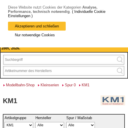
Diese Website nutzt Cookies der Kategorien
Analyse,
Performance, technisch notwendig
.
( Individuelle Cookie
Einstellungen )
Akzeptieren und schließen
Bitte beachten Sie: wir machen Betriebsferien, vom 03. bis 28.
Nur notwendige Cookies
August 2026 haben wir geschlossen.
Please note: we are closed for company holidays from August 3rd to
28th, 2026.
Modellbahn-Shop
Kleinserien
Spur 0
KM1
KM1
Artikelgruppe
Hersteller
Spur / Maßstab