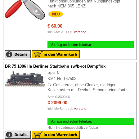
Funktionskupplungen mit Kupplungskopf
nach NEM 365 LENZ
€ 60.00
inkl. MwSt - zzgl.
Versand
Vorrätig und sofort lieferbar.
BR 75 1086 IIa Berliner Stadtbahn sw/b-rot Dampflok
Spur 0
KM1 Nr. 167503
2x Gaslaterne, ohne Glocke, niedriger
Kohlekasten mit Deckel, Schornsteinaufsatz,
Statt
€ 2300.00
€ 2099.00
inkl. MwSt - zzgl.
Versand
Vorrätig und sofort lieferbar.
Nicht im Ladengeschäft verfügbar