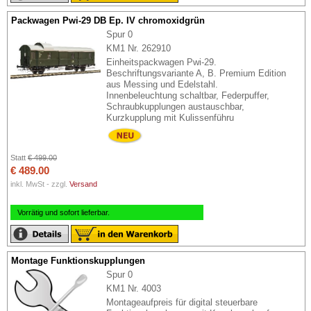
Packwagen Pwi-29 DB Ep. IV chromoxidgrün
Spur 0
KM1 Nr. 262910
Einheitspackwagen Pwi-29.
Beschriftungsvariante A, B. Premium Edition
aus Messing und Edelstahl.
Innenbeleuchtung schaltbar, Federpuffer,
Schraubkupplungen austauschbar,
Kurzkupplung mit Kulissenführu
Statt
€ 499.00
€ 489.00
inkl. MwSt - zzgl.
Versand
Vorrätig und sofort lieferbar.
Montage Funktionskupplungen
Spur 0
KM1 Nr. 4003
Montageaufpreis für digital steuerbare