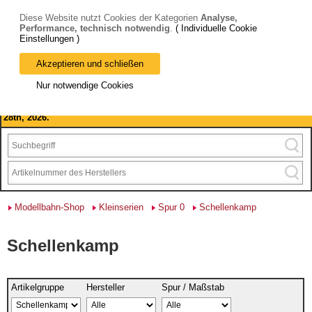
Diese Website nutzt Cookies der Kategorien
Analyse,
Performance, technisch notwendig
.
( Individuelle Cookie
Einstellungen )
Akzeptieren und schließen
Bitte beachten Sie: wir machen Betriebsferien, vom 03. bis 28.
Nur notwendige Cookies
August 2026 haben wir geschlossen.
Please note: we are closed for company holidays from August 3rd to
28th, 2026.
Modellbahn-Shop
Kleinserien
Spur 0
Schellenkamp
Schellenkamp
Artikelgruppe
Hersteller
Spur / Maßstab